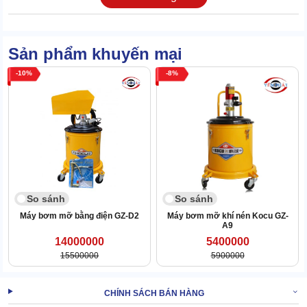
bền khi có phần thân máy, vỏ bảo vệ động cơ, thùng mỡ bằng
inox.
Đảm bảo độ chắc chắn cao, chống han gỉ, chống ăn mòn. Có thể
Sản phẩm khuyến mại
làm việc tốt trong nhiều điều kiện môi trường khắc nghiệt.
10
8
So sánh
So sánh
Máy bơm mỡ bằng điện GZ-D2
Máy bơm mỡ khí nén Kocu GZ-
A9
14000000
5400000
15500000
5900000
CHÍNH SÁCH BÁN HÀNG