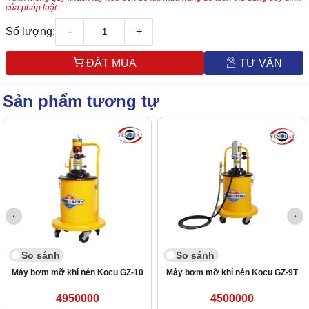
của pháp luật.
Số lượng:
-
+
ĐẶT MUA
TƯ VẤN
Sản phẩm tương tự
So sánh
So sánh
Máy bơm mỡ khí nén Kocu GZ-10
Máy bơm mỡ khí nén Kocu GZ-9T
4950000
4500000