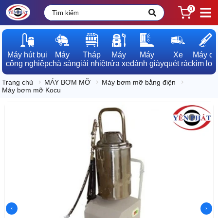
0
Máy hút bụi

Máy

Tháp

Máy

Máy

Xe

Máy dò

công nghiệp
chà sàn
giải nhiệt
rửa xe
đánh giày
quét rác
kim loạ
Trang chủ
MÁY BƠM MỠ
Máy bơm mỡ bằng điện
Máy bơm mỡ Kocu