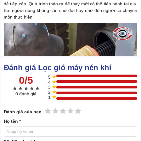
dễ tiếp cận. Quá trình tháo ra để thay mới có thể tiến hành tại gia.
Bởi người dùng không cần chờ đợi hay nhờ đến người có chuyên
môn thực hiện.
Đánh giá Lọc gió máy nén khí
0/5
5
4
3
2
0 đánh giá
1
1 sao
2 sao
3 sao
4 sao
5 sao
Đánh giá của bạn
Họ tên *