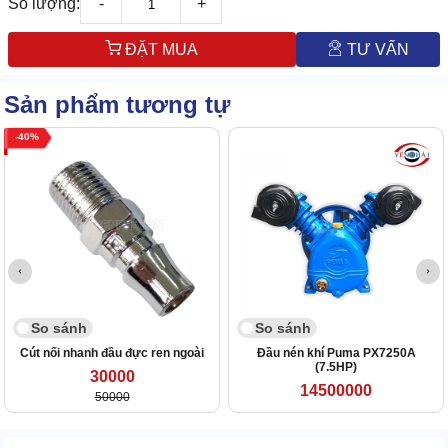
Số lượng:
-
+
ĐẶT MUA
TƯ VẤN
Sản phẩm tương tự
40
So sánh
So sánh
Cút nối nhanh đầu đực ren ngoài
Đầu nén khí Puma PX7250A
(7.5HP)
30000
14500000
50000