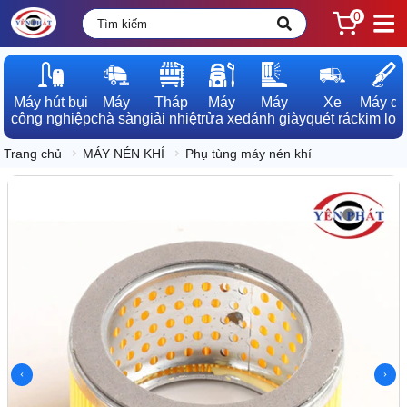
0
Máy hút bụi

Máy

Tháp

Máy

Máy

Xe

Máy dò

công nghiệp
chà sàn
giải nhiệt
rửa xe
đánh giày
quét rác
kim loạ
Trang chủ
MÁY NÉN KHÍ
Phụ tùng máy nén khí