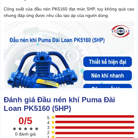
Công suất của đầu nén PK5160 đạt mức 5HP, tuy không quá cao
nhưng đáp ứng được nhu cầu tạo áp của người dùng.
Đánh giá Đầu nén khí Puma Đài
Loan PK5160 (5HP)
0/5
5
4
3
2
0 đánh giá
Điều đáng nói là linh kiện tận dụng cực tốt năng lượng đầu vào để
1