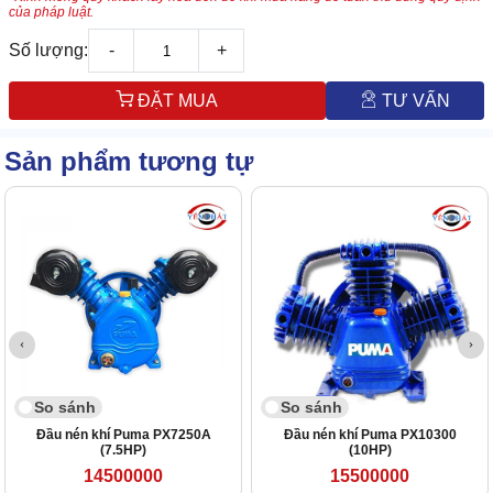
của pháp luật.
Số lượng:
-
+
ĐẶT MUA
TƯ VẤN
Sản phẩm tương tự
So sánh
So sánh
Đầu nén khí Puma PX7250A
Đầu nén khí Puma PX10300
(7.5HP)
(10HP)
14500000
15500000