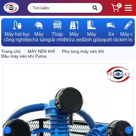
0
Máy hút bụi

Máy

Tháp

Máy

Máy

Xe

Máy dò

công nghiệp
chà sàn
giải nhiệt
rửa xe
đánh giày
quét rác
kim loạ
Trang chủ
MÁY NÉN KHÍ
Phụ tùng máy nén khí
Đầu máy nén khí Puma