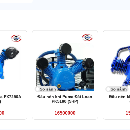
So sánh
So sánh
ma PX7250A
Đầu nén khí Puma Đài Loan
Đầu nén k
)
PK5160 (5HP)
00
16500000
1