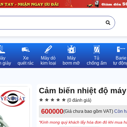
áy

Xe

Máy dò

Máy

Tủ

Barie

 giày
quét rác
kim loại
bơm mỡ
chống ẩm
tự độn
Cảm biến nhiệt độ máy
(0 đánh giá)
600000
(Giá chưa bao gồm VAT)
Còn h
*Kính mong quý khách lấy hóa đơn đỏ khi mua hà