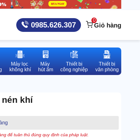
0
0985.626.307
Giỏ hàng
Máy lọc 

Máy 

Thiết bị

Thiết bị

g
không khí
hút ẩm
công nghiệp
văn phòng
 nén khí
àng
ng để tuân thủ đúng quy định của pháp luật.