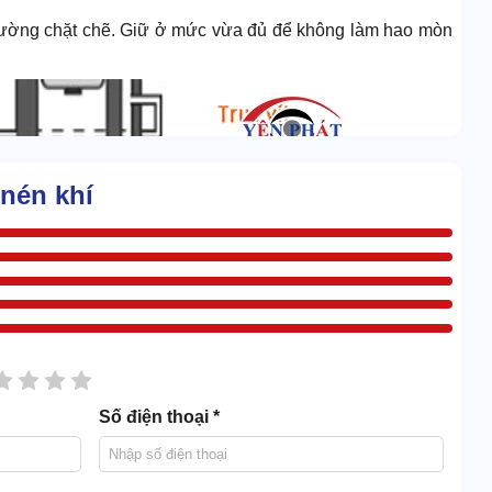
đo lường chặt chẽ. Giữ ở mức vừa đủ để không làm hao mòn
nén khí
sao
2 sao
3 sao
4 sao
5 sao
Số điện thoại *