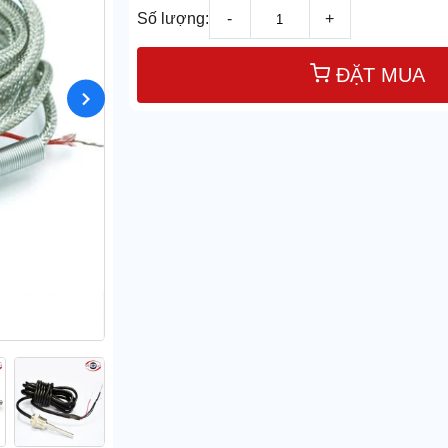
Số lượng:
-
+
ĐẶT MUA