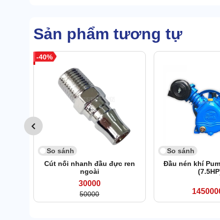
Sản phẩm tương tự
40
So sánh
So sánh
Cút nối nhanh đầu đực ren
Đầu nén khí Pu
ngoài
(7.5HP
30000
145000
50000