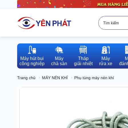
Máy hút bụi

Máy

Tháp

Máy

M
công nghiệp
chà sàn
giải nhiệt
rửa xe
đánh
Trang chủ
MÁY NÉN KHÍ
Phụ tùng máy nén khí