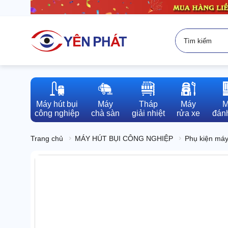
Máy hút bụi

Máy

Tháp

Máy

M
công nghiệp
chà sàn
giải nhiệt
rửa xe
đánh
Trang chủ
MÁY HÚT BỤI CÔNG NGHIỆP
Phụ kiện máy