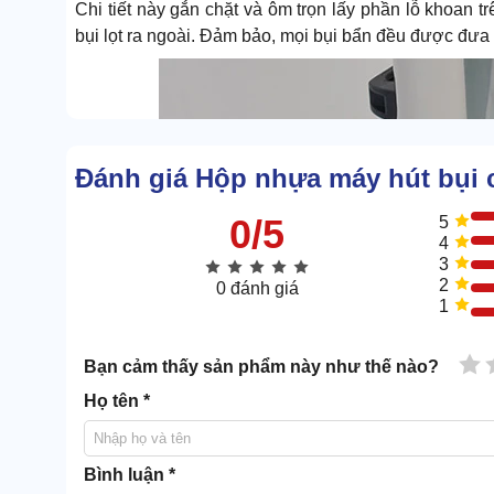
Chi tiết này gắn chặt và ôm trọn lấy phần lỗ khoan t
bụi lọt ra ngoài. Đảm bảo, mọi bụi bẩn đều được đưa 
Đánh giá Hộp nhựa máy hút bụi 
0/5
5
4
3
2
0 đánh giá
1
1 
Bạn cảm thấy sản phẩm này như thế nào?
Họ tên *
Bình luận *