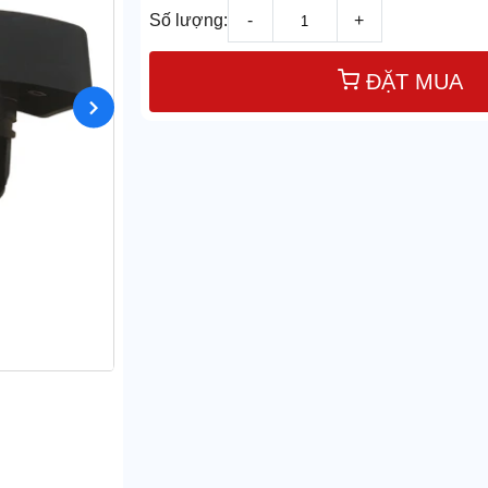
Số lượng:
-
+
ĐẶT MUA