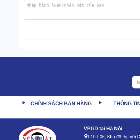
2. Ưu điểm của hộp nhựa máy hút bụi c
Chất liệu nhựa VIP, chịu nhiệt, siêu bền
Mọi chi tiết của hộp đều sử dụng đồng nhất 1 chất li
cho thành phẩm có độ hoàn thiện cao.
Nhựa ABS chịu nhiệt giỏi nên dù linh kiện máy tăng 
CHÍNH SÁCH BÁN HÀNG
THÔNG TI
VPGD tại Hà Nội
L10-L06, Khu đô thị mới