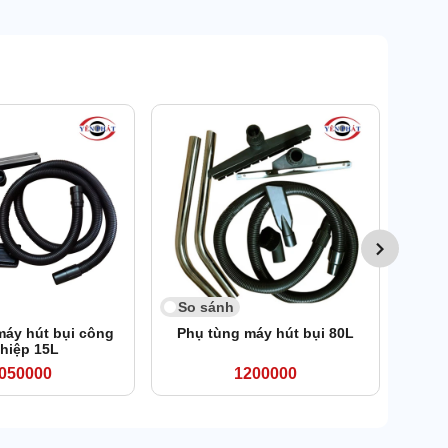
9
So 
Túi l
So sánh
máy hút bụi công
Phụ tùng máy hút bụi 80L
hiệp 15L
050000
1200000