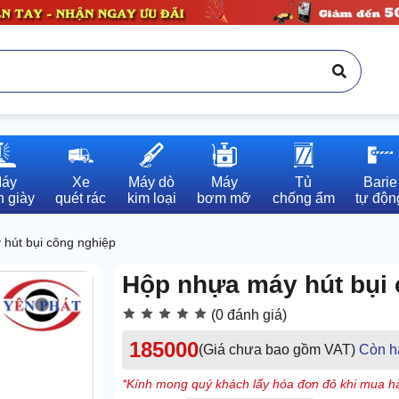
áy

Xe

Máy dò

Máy

Tủ

Barie

 giày
quét rác
kim loại
bơm mỡ
chống ẩm
tự độn
 hút bụi công nghiệp
Hộp nhựa máy hút bụi 
(0 đánh giá)
185000
(Giá chưa bao gồm VAT)
Còn h
*Kính mong quý khách lấy hóa đơn đỏ khi mua hà