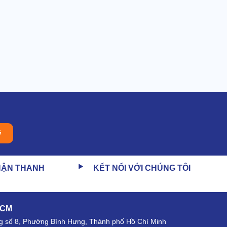
ý
HẬN THANH
KẾT NỐI VỚI CHÚNG TÔI
HCM
 số 8, Phường Bình Hưng, Thành phố Hồ Chí Minh