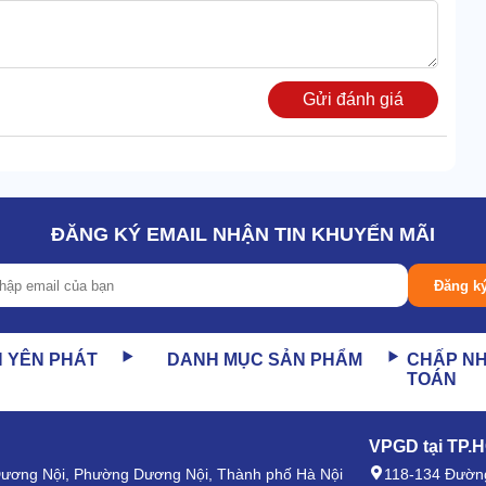
Gửi đánh giá
ông suất lớn
ĐĂNG KÝ EMAIL NHẬN TIN KHUYẾN MÃI
ệu là nhựa ABS cao cấp. Đại diện này lên phom siêu chuẩn,
Đăng k
nhiệt cũng không ảnh hưởng đến kết cấu hộp.
N YÊN PHÁT
DANH MỤC SẢN PHẨM
CHẤP N
TOÁN
VPGD tại TP.
 Dương Nội, Phường Dương Nội, Thành phố Hà Nội
118-134 Đường