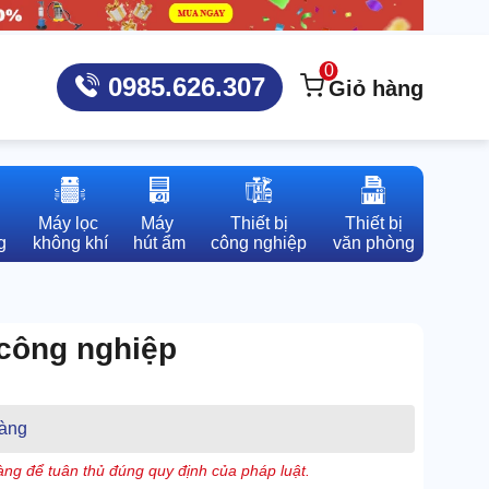
0
0985.626.307
Giỏ hàng
Máy lọc 

Máy 

Thiết bị

Thiết bị

g
không khí
hút ẩm
công nghiệp
văn phòng
công nghiệp
àng
ng để tuân thủ đúng quy định của pháp luật.