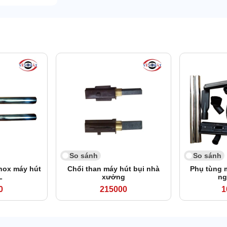
So sánh
So sánh
nox máy hút
Chổi than máy hút bụi nhà
Phụ tùng 
L
xưởng
ng
0
215000
1