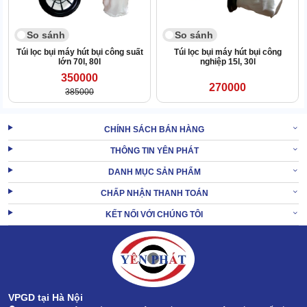
Ngoài đảm đương vai trò dẫn bụi từ bàn hút lên phía trên, ống dẫn
inox còn là nơi đặt tay , giúp điều hướng hoạt động của bàn hút.
So sánh
So sánh
Ống nối mềm
Túi lọc bụi máy hút bụi công suất
Túi lọc bụi máy hút bụi công
lớn 70l, 80l
nghiệp 15l, 30l
350000
270000
385000
CHÍNH SÁCH BÁN HÀNG
THÔNG TIN YÊN PHÁT
DANH MỤC SẢN PHẨM
CHẤP NHẬN THANH TOÁN
KẾT NỐI VỚI CHÚNG TÔI
VPGD tại Hà Nội