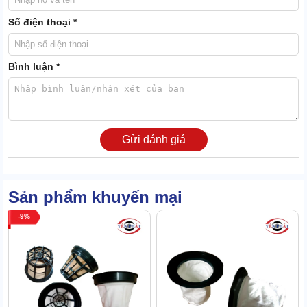
Số điện thoại *
Bình luận *
Gửi đánh giá
Sản phẩm khuyến mại
9
Ống dẫn inox gồm 2 chiếc có thiết kế na ná nhau: 1 đầu thẳng,
đầu còn lại hơi uốn cong nhẹ.
Đầu thẳng được dùng để ghép nối với nhau, đầu uốn cong sẽ liên
kết với bàn hút (phía dưới) và ống dẫn mềm (phía trên).