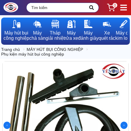
0
Máy hút bụi

Máy

Tháp

Máy

Máy

Xe

Máy dò

công nghiệp
chà sàn
giải nhiệt
rửa xe
đánh giày
quét rác
kim loạ
Trang chủ
MÁY HÚT BỤI CÔNG NGHIỆP
Phụ kiện máy hút bụi công nghiệp