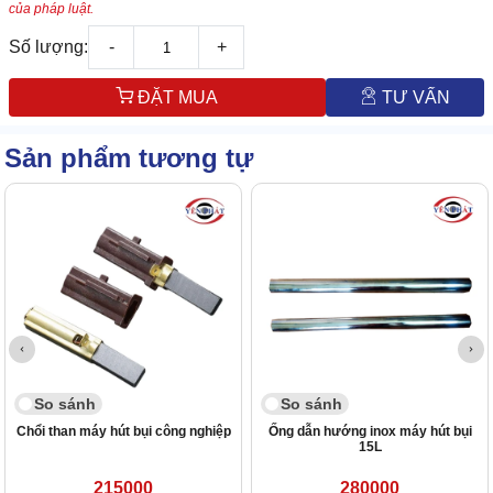
của pháp luật.
Số lượng:
-
+
ĐẶT MUA
TƯ VẤN
Sản phẩm tương tự
So sánh
So sánh
Chổi than máy hút bụi công nghiệp
Ống dẫn hướng inox máy hút bụi
15L
215000
280000