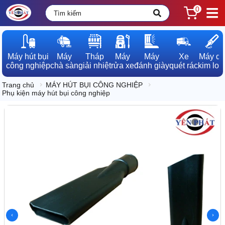
0
Máy hút bụi

Máy

Tháp

Máy

Máy

Xe

Máy dò

công nghiệp
chà sàn
giải nhiệt
rửa xe
đánh giày
quét rác
kim loạ
Trang chủ
MÁY HÚT BỤI CÔNG NGHIỆP
Phụ kiện máy hút bụi công nghiệp