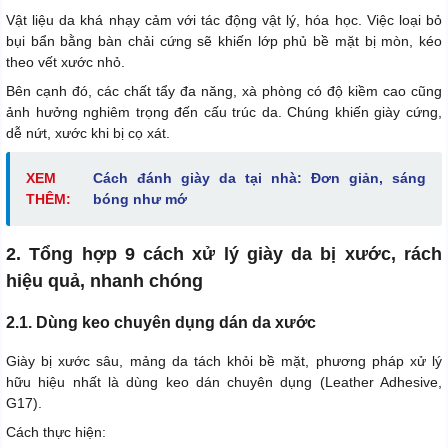
Vật liệu da khá nhạy cảm với tác động vật lý, hóa học. Việc loại bỏ
bụi bẩn bằng bàn chải cứng sẽ khiến lớp phủ bề mặt bị mòn, kéo
theo vết xước nhỏ.
Bên cạnh đó, các chất tẩy đa năng, xà phòng có độ kiềm cao cũng
ảnh hưởng nghiêm trọng đến cấu trúc da. Chúng khiến giày cứng,
dễ nứt, xước khi bị cọ xát.
XEM
Cách đánh giày da tại nhà: Đơn giản, sáng
THÊM:
bóng như mớ
2. Tổng hợp 9 cách xử lý giày da bị xước, rách
hiệu quả, nhanh chóng
2.1. Dùng keo chuyên dụng dán da xước
Giày bị xước sâu, mảng da tách khỏi bề mặt, phương pháp xử lý
hữu hiệu nhất là dùng keo dán chuyên dụng (Leather Adhesive,
G17).
Cách thực hiện: