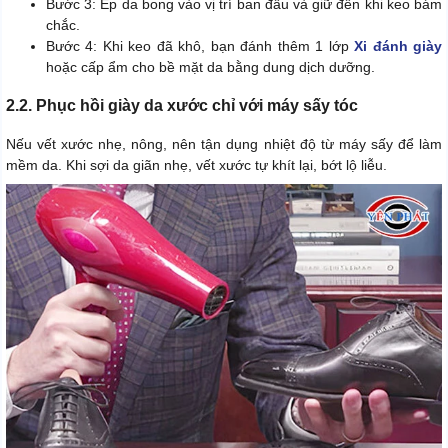
Bước 3: Ép da bong vào vị trí ban đầu và giữ đến khi keo bám
chắc.
Bước 4: Khi keo đã khô, bạn đánh thêm 1 lớp
Xi đánh giày
hoặc cấp ẩm cho bề mặt da bằng dung dịch dưỡng.
2.2. Phục hồi giày da xước chỉ với máy sấy tóc
Nếu vết xước nhẹ, nông, nên tận dụng nhiệt độ từ máy sấy để làm
mềm da. Khi sợi da giãn nhẹ, vết xước tự khít lại, bớt lộ liễu.