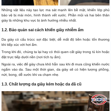
Những vật liệu này tạo lực ma sát mạnh lên bề mặt, khiến lớp phủ
bảo vệ bị mài mòn, hình thành vết xước. Phần mũi và hai bên thân
giày là những khu vực bị ảnh hưởng nhiều nhất.
1.2. Bảo quản sai cách khiến giày nhiễm ẩm
Da giày có cấu trúcc sợi đặc biệt, dễ mất độ bền hoặc tổn thương
khi tiếp xúc với hơi ẩm.
Trong khi đó, chúng ta lại hay có thói quen cất giày trong tủ kín hoặc
đặt trực tiếp dưới nền (nơi tích tụ ẩm).
Ngoài ra, việc để giày chưa khô hẳn sau khi đi mưa cũng khiến nước
ngấm vào da. Sau một thời gian, da giày sẽ có hiện tượng phồng,
nứt, bong, dễ xước khi va chạm nhẹ.
1.3. Chất lượng da giày kém hoặc da đã cũ