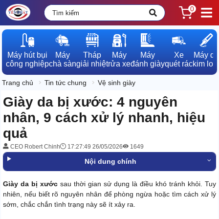
0
Máy hút bụi

Máy

Tháp

Máy

Máy

Xe

Máy dò

công nghiệp
chà sàn
giải nhiệt
rửa xe
đánh giày
quét rác
kim loạ
Trang chủ
Tin tức chung
Vệ sinh giày
Giày da bị xước: 4 nguyên
nhân, 9 cách xử lý nhanh, hiệu
quả
CEO Robert Chinh
17:27:49 26/05/2026
1649
Nội dung chính
Giày da bị xước
sau thời gian sử dụng là điều khó tránh khỏi. Tuy
nhiên, nếu biết rõ nguyên nhân để phòng ngừa hoặc tìm cách xử lý
sớm, chắc chắn tình trạng này sẽ ít xảy ra.