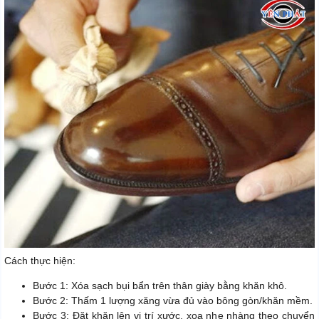
Cách thực hiện:
Bước 1: Xóa sạch bụi bẩn trên thân giày bằng khăn khô.
Bước 2: Thấm 1 lượng xăng vừa đủ vào bông gòn/khăn mềm.
Bước 3: Đặt khăn lên vị trí xước, xoa nhẹ nhàng theo chuyển