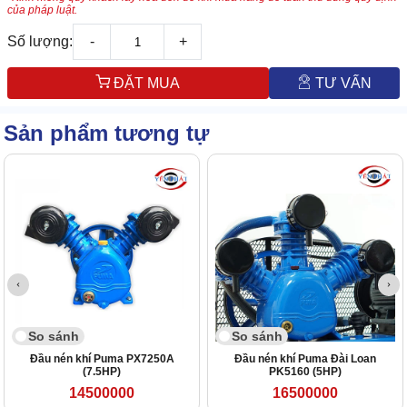
của pháp luật.
Số lượng:
-
+
ĐẶT MUA
TƯ VẤN
Sản phẩm tương tự
So sánh
So sánh
Đầu nén khí Puma PX7250A
Đầu nén khí Puma Đài Loan
(7.5HP)
PK5160 (5HP)
14500000
16500000