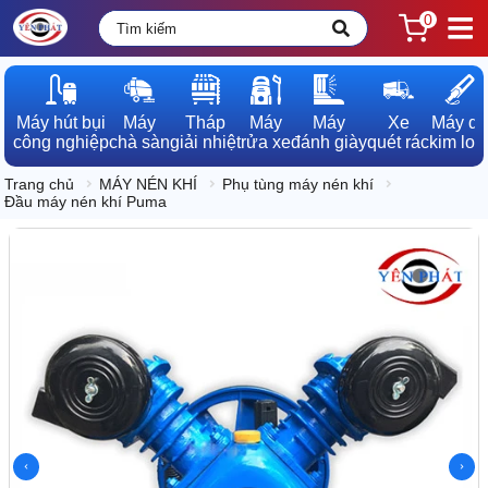
0
Máy hút bụi

Máy

Tháp

Máy

Máy

Xe

Máy dò

công nghiệp
chà sàn
giải nhiệt
rửa xe
đánh giày
quét rác
kim loạ
Trang chủ
MÁY NÉN KHÍ
Phụ tùng máy nén khí
Đầu máy nén khí Puma