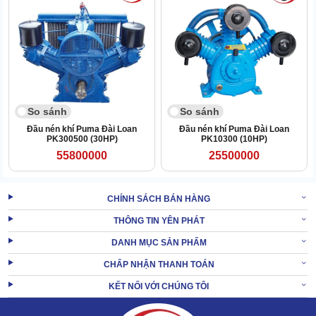
So sánh
So sánh
Đầu nén khí Puma Đài Loan
Đầu nén khí Puma Đài Loan
PK300500 (30HP)
PK10300 (10HP)
55800000
25500000
CHÍNH SÁCH BÁN HÀNG
THÔNG TIN YÊN PHÁT
DANH MỤC SẢN PHẨM
Đầu nén có cách phối màu cực nổi bật, kết cấu tinh gọn, chắc
chắn. Bề mặt phẳng mịn, không có chút bavia.
CHẤP NHẬN THANH TOÁN
Nén khí siêu tốt
KẾT NỐI VỚI CHÚNG TÔI
Khả năng tạo áp lực khi vận hành của đầu nén Puma PX190 (1HP)