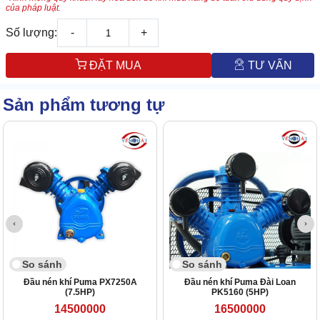
của pháp luật.
Số lượng:
-
+
ĐẶT MUA
TƯ VẤN
Sản phẩm tương tự
So sánh
So sánh
Đầu nén khí Puma PX7250A
Đầu nén khí Puma Đài Loan
(7.5HP)
PK5160 (5HP)
14500000
16500000