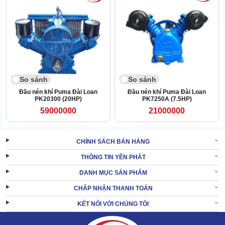
2. Kinh nghiệm quý giá chọn mua đầu nén khí
Puma Đài Loan PK190 (1HP) chính hãng
So sánh
So sánh
Đầu nén khí Puma Đài Loan
Đầu nén khí Puma Đài Loan
PK20300 (20HP)
PK7250A (7.5HP)
59000000
21000000
CHÍNH SÁCH BÁN HÀNG
THÔNG TIN YÊN PHÁT
DANH MỤC SẢN PHẨM
CHẤP NHẬN THANH TOÁN
KẾT NỐI VỚI CHÚNG TÔI
Check cẩn thận các thông số kỹ thuật, chứng nhận chất