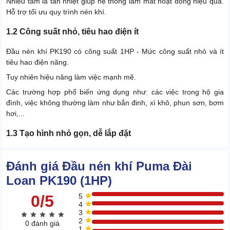
Nhiều tấm lá tản nhiệt giúp hệ thống làm mát hoạt động hiệu quả.
Hỗ trợ tối ưu quy trình nén khí.
1.2 Công suất nhỏ, tiêu hao điện ít
Đầu nén khí PK190 có công suất 1HP - Mức công suất nhỏ và ít
tiêu hao điện năng.
Tuy nhiên hiệu năng làm việc mạnh mẽ.
Các trường hợp phổ biến ứng dụng như: các việc trong hộ gia
đình, việc không thường làm như bắn đinh, xì khô, phun sơn, bơm
hơi,...
1.3 Tạo hình nhỏ gọn, dễ lắp đặt
Đánh giá Đầu nén khí Puma Đài
Loan PK190 (1HP)
0/5
5
4
3
2
0 đánh giá
1