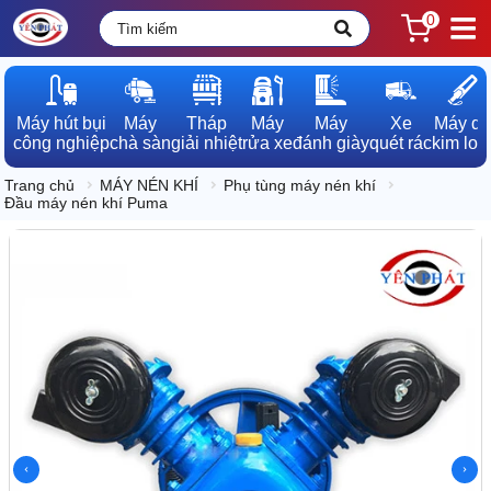
0
Máy hút bụi

Máy

Tháp

Máy

Máy

Xe

Máy dò

công nghiệp
chà sàn
giải nhiệt
rửa xe
đánh giày
quét rác
kim loạ
Trang chủ
MÁY NÉN KHÍ
Phụ tùng máy nén khí
Đầu máy nén khí Puma