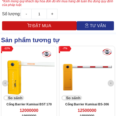
*Kính mong quý khách lấy hóa đơn đỏ khi mua hàng để tuân thủ đúng quy định
của pháp luật.
Số lượng:
-
+
ĐẶT MUA
TƯ VẤN
Sản phẩm tương tự
12
7
So sánh
So sánh
Cổng Barrier Kumisai BST 170
Cổng Barrier Kumisai BS-306
12000000
12500000
13600000
13500000