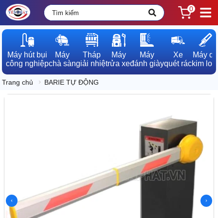
0
Máy hút bụi

Máy

Tháp

Máy

Máy

Xe

Máy dò

công nghiệp
chà sàn
giải nhiệt
rửa xe
đánh giày
quét rác
kim loạ
Trang chủ
BARIE TỰ ĐỘNG