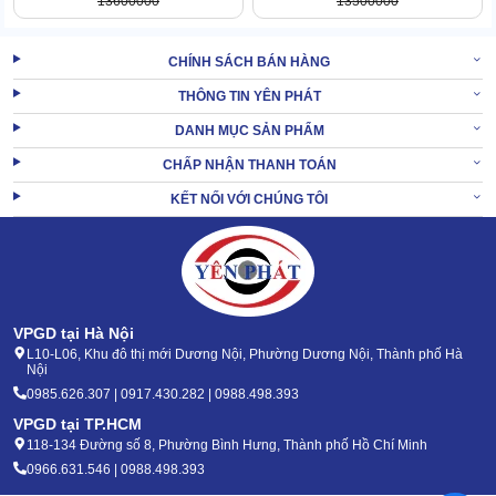
13600000
13500000
của cánh tay barrie. Chiều dài thanh chắn của model ST200
có thể thay đổi theo yêu cầu không gian và địa hình lắp đặt.
CHÍNH SÁCH BÁN HÀNG
Mua barrier tự động ST200 giá rẻ, chính hãng ở
THÔNG TIN YÊN PHÁT
đâu?
DANH MỤC SẢN PHẨM
Để mua được sản phẩm barrier tự động trên thị trường không hề
CHẤP NHẬN THANH TOÁN
khó. Tuy nhiên, để tìm được nơi bán barrier tự động ST200 giá rẻ,
KẾT NỐI VỚI CHÚNG TÔI
chính hãng thì bạn không thể bỏ qua Điện máy Yên Phát. Yên
Phát là đơn vị cung cấp barrier tự động lớn tại Việt Nam, chuyên
cung cấp các mặt hàng chính hãng, uy tín, nhập khẩu được nhiều
khách hàng trên toàn quốc biết đến. Khi mua barrier tự động
ST200 tại đây, bạn sẽ nhận được những lợi ích như sau:
VPGD tại Hà Nội
L10-L06, Khu đô thị mới Dương Nội, Phường Dương Nội, Thành phố Hà
Nội
0985.626.307 | 0917.430.282 | 0988.498.393
VPGD tại TP.HCM
118-134 Đường số 8, Phường Bình Hưng, Thành phố Hồ Chí Minh
0966.631.546 | 0988.498.393