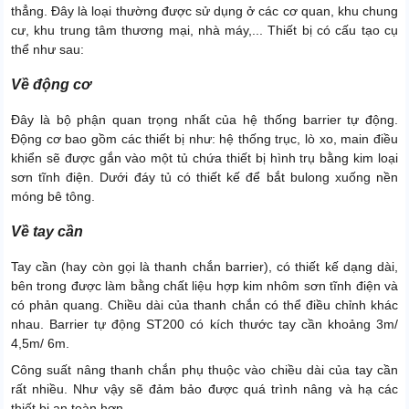
thẳng. Đây là loại thường được sử dụng ở các cơ quan, khu chung
cư, khu trung tâm thương mại, nhà máy,... Thiết bị có cấu tạo cụ
thể như sau:
Về động cơ
Đây là bộ phận quan trọng nhất của hệ thống barrier tự động.
Động cơ bao gồm các thiết bị như: hệ thống trục, lò xo, main điều
khiển sẽ được gắn vào một tủ chứa thiết bị hình trụ bằng kim loại
sơn tĩnh điện. Dưới đáy tủ có thiết kế để bắt bulong xuống nền
móng bê tông.
Về tay cần
Tay cần (hay còn gọi là thanh chắn barrier), có thiết kế dạng dài,
bên trong được làm bằng chất liệu hợp kim nhôm sơn tĩnh điện và
có phản quang. Chiều dài của thanh chắn có thể điều chỉnh khác
nhau. Barrier tự động ST200 có kích thước tay cần khoảng 3m/
4,5m/ 6m.
Công suất nâng thanh chắn phụ thuộc vào chiều dài của tay cần
rất nhiều. Như vậy sẽ đảm bảo được quá trình nâng và hạ các
thiết bị an toàn hơn.