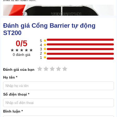
Đánh giá Cổng Barrier tự động
ST200
0/5
5
4
3
2
0 đánh giá
1
1 sao
2 sao
3 sao
4 sao
5 sao
Đánh giá của bạn
Họ tên *
Số điện thoại *
Tay cần có thiết kế dạng dài làm bằng chất liệu hợp kim nhôm
Và các thiết bị khác
Bình luận *
Điều khiển từ xa
: Giúp cho nhân viên bảo vệ có thể ngồi tại