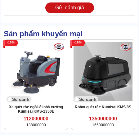
Gửi đánh giá
Sản phẩm khuyến mại
19
18
So sánh
So sánh
Xe quét rác ngồi lái nhà xưởng
Robot quét rác Kumisai KMS 8S
Kumisai KMS-1350E
112000000
1350000000
138000000
1650000000
Bộ ắc quy được dùng thay cho cắm điện, giúp loại bỏ rào cản khi
cần dịch chuyển. Mỗi lần sạc nhanh chỉ mất 1h, đổi lại 5 tiếng hoạt