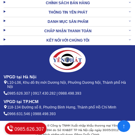
CHÍNH SÁCH BÁN HÀNG
động liên tục, không cần tạm dừng để sạc pin.
THÔNG TIN YÊN PHÁT
1.4 Tiết kiệm thời gian với thùng chứa siêu lớn
DANH MỤC SẢN PHẨM
Để tương xứng với công năng làm việc, chiếc máy này cũng được
CHẤP NHẬN THANH TOÁN
nâng cấp sức chứa siêu khủng tới 170L. Người dùng gần như
KẾT NỐI VỚI CHÚNG TÔI
không cần tạm dừng máy để làm sạch thùng chứa,
Đặc biệt, Kumisai lựa chọn nhựa ABS làm chất liệu chính cho thân
vỏ và bộ phận chứa. Đây là loại nhựa an toàn, kháng lực tốt,
không bị oxy hóa.
VPGD tại Hà Nội
L10-L06, Khu đô thị mới Dương Nội, Phường Dương Nội, Thành phố Hà
Nội
0985.626.307 | 0917.430.282 | 0988.498.393
VPGD tại TP.HCM
118-134 Đường số 8, Phường Bình Hưng, Thành phố Hồ Chí Minh
0966.631.546 | 0988.498.393
↑
Bản quyền 2020 - 2026 – © Công ty TNHH Xuất nhập khẩu thương mại Yên Phát
0985.626.307
Mã số thuế: 0105904394 do Sở KH&ĐT TP Hà Nội cấp ngày 30/05/2012
Chịu trách nhiệm nội dung: Đặng Quốc Chinh