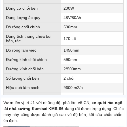
Động cơ chổi bên
200W
Dung lượng ắc quy
48V/80Ah
Độ rộng chổi chính
590mm
Dung tích thùng chứa bụi
170 Lít
bẩn, rác
Độ rộng làm việc
1450mm
Đường kính chổi chính
590mm
Đường kính chổi bên
2*500mm
Số lượng chổi bên
2 chổi
Hiệu quả làm sạch
9600 m2/h
Sạc nhanh 1h - Sạc chậm 8 -
Thời gian sạc ắc quy
10h
Vươn lên vị trí #1 với những đột phá lớn về CN,
xe quét rác ngồi
lái nhà xưởng Kumisai KMS-S6
đang rất được trọng dụng. Chiếc
Kiểu làm việc
Ngồi lái
máy này cũng được đánh giá cao về độ bền, kết cấu chắc chắn,
Khả năng leo dốc
15%
ổn định.