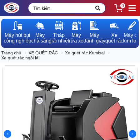
0
Máy hút bụi

Máy

Tháp

Máy

Máy

Xe

Máy dò

công nghiệp
chà sàn
giải nhiệt
rửa xe
đánh giày
quét rác
kim loạ
Trang chủ
XE QUÉT RÁC
Xe quét rác Kumisai
Xe quét rác ngồi lái