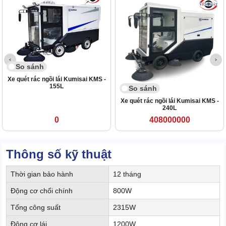
So sánh
Xe quét rác ngồi lái Kumisai KMS -
155L
So sánh
Xe quét rác ngồi lái Kumisai KMS -
240L
0
408000000
Thông số kỹ thuật
Thời gian bảo hành
12 tháng
Động cơ chổi chính
800W
Tổng công suất
2315W
Động cơ lái
1200W