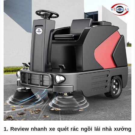
Tốc độ di chuyển
0 - 10 km/h
Trọng lượng sản phẩm
580 Kg.
Điện áp
48V
Thời gian làm việc liên tục
3 - 5h
Xuất xứ
Chính hãng
1. Review nhanh xe quét rác ngồi lái nhà xưởng