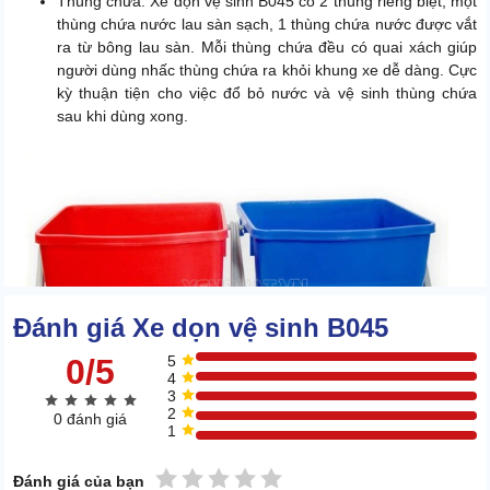
Thùng chứa: Xe dọn vệ sinh B045 có 2 thùng riêng biệt, một
thùng chứa nước lau sàn sạch, 1 thùng chứa nước được vắt
ra từ bông lau sàn. Mỗi thùng chứa đều có quai xách giúp
người dùng nhấc thùng chứa ra khỏi khung xe dễ dàng. Cực
kỳ thuận tiện cho việc đổ bỏ nước và vệ sinh thùng chứa
sau khi dùng xong.
Đánh giá Xe dọn vệ sinh B045
0/5
5
4
3
2
0 đánh giá
1
Thùng chứa nước xe dọn vệ sinh B045
1 sao
2 sao
3 sao
4 sao
5 sao
Đánh giá của bạn
Tay đẩy:
Dụng cụ vệ sinh
này được gắn trên khung xe,