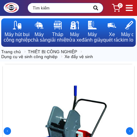
0
Máy hút bụi

Máy

Tháp

Máy

Máy

Xe

Máy dò

công nghiệp
chà sàn
giải nhiệt
rửa xe
đánh giày
quét rác
kim loạ
Trang chủ
THIẾT BỊ CÔNG NGHIỆP
Dụng cụ vệ sinh công nghiệp
Xe đẩy vệ sinh