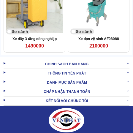
Cần gạt: Có lò xo trợ lực giúp vắt khô nước ở bông giẻ lau
một cách dễ dàng. Khi kéo cần xuống sẽ tạo ra lực ép, ép
nước của bông lau để trong giỏ chảy ra.
Hệ thống bánh xe: Gồm 4 bánh xe được gắn liền với khung
So sánh
So sánh
xe, tạo độ linh hoạt cho sản phẩm trong quá trình sử dụng.
Xe đẩy 3 tầng công nghiệp
Xe dọn vệ sinh AF08088
1490000
2100000
CHÍNH SÁCH BÁN HÀNG
THÔNG TIN YÊN PHÁT
DANH MỤC SẢN PHẨM
CHẤP NHẬN THANH TOÁN
KẾT NỐI VỚI CHÚNG TÔI