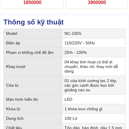
1850000
3900000
Thông số kỹ thuật
Model
NC-100S
Điện áp
110/220V - 50Hz
Phạm vi khống chế độ ẩm
25% - 100%
04 khay linh hoạt có thể di
Khay trượt
chuyển, tháo rời, thay mới dễ
dàng.
01 cửa kính cường lực 2 lớp,
Cửa tủ
các góc cạnh được bọc bởi
gioăng cao su.
Màn hình hiển thị
LED
Khóa tủ
1 khóa inox chống gỉ
Dung tích
100 Lít
Chất liệu
Tôn dập, hàn đính, dày 1.5 mm