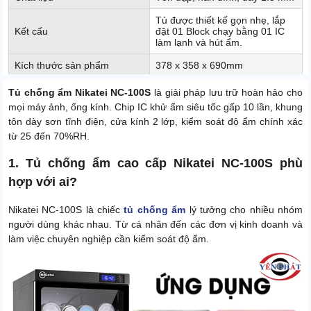
Tủ được thiết kế gọn nhẹ, lắp
Kết cấu
đặt 01 Block chạy bằng 01 IC
làm lạnh và hút ẩm.
Kích thước sản phẩm
378 x 358 x 690mm
Trọng lượng sản phẩm
17 Kg
Tủ chống ẩm Nikatei NC-100S
là giải pháp lưu trữ hoàn hảo cho
mọi máy ảnh, ống kính. Chip IC khử ẩm siêu tốc gấp 10 lần, khung
Màu sắc
Đen
tôn dày sơn tĩnh điện, cửa kính 2 lớp, kiểm soát độ ẩm chính xác
Công suất
5W
từ 25 đến 70%RH.
Xuất xứ
Chính hãng
1. Tủ chống ẩm cao cấp Nikatei NC-100S phù
hợp với ai?
Nikatei NC-100S là chiếc
tủ chống ẩm
lý tưởng cho nhiều nhóm
người dùng khác nhau. Từ cá nhân đến các đơn vị kinh doanh và
làm việc chuyên nghiệp cần kiểm soát độ ẩm.