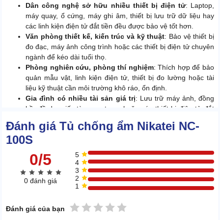
Dân công nghệ sở hữu nhiều thiết bị điện tử
: Laptop,
máy quay, ổ cứng, máy ghi âm, thiết bị lưu trữ dữ liệu hay
các linh kiện điện tử đắt tiền đều được bảo vệ tốt hơn.
Văn phòng thiết kế, kiến trúc và kỹ thuật
: Bảo vệ thiết bị
đo đạc, máy ảnh công trình hoặc các thiết bị điện tử chuyên
ngành để kéo dài tuổi thọ.
Phòng nghiên cứu, phòng thí nghiệm
: Thích hợp để bảo
quản mẫu vật, linh kiện điện tử, thiết bị đo lường hoặc tài
liệu kỹ thuật cần môi trường khô ráo, ổn định.
Gia đình có nhiều tài sản giá trị
: Lưu trữ máy ảnh, đồng
hồ, đồ da, giấy tờ quan trọng hoặc các thiết bị điện tử đắt
tiền.
Đánh giá Tủ chống ẩm Nikatei NC-
100S
2. Đặc quyền lợi thế giúp Nikatei NC-100S trở
nên đáng tiền
0/5
5
4
3
2.1. Chất liệu bền bỉ, tuổi thọ đáng nể
2
0 đánh giá
1
Sự bền bỉ của Nikatei NC-100S được khẳng định ngay từ lớp vỏ
bảo vệ bên ngoài. Thân tủ sử dụng chất liệu tôn dập hàn đính với
1 sao
2 sao
3 sao
4 sao
5 sao
Đánh giá của bạn
độ dày lên tới 1.5 mm, tạo nên một bộ khung kiên cố.