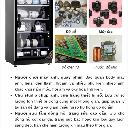
Người chơi máy ảnh, quay phim
: Bảo quản body máy
ảnh, lens, đèn flash, flycam và nhiều phụ kiện nhiếp ảnh
khác khỏi nấm mốc, hơi ẩm và oxy hóa linh kiện.
Chủ studio chụp ảnh, cửa hàng thiết bị số
: Lưu trữ số
lượng lớn thiết bị trong cùng một không gian, giúp quản lý
tài sản dễ dàng và giảm thiểu rủi ro hư hỏng do độ ẩm.
Người sưu tầm đồng hồ, trang sức cao cấp
: Giữ cho
đồng hồ cơ, dây da, trang sức bạc hoặc kim loại quý luôn
sáng đẹp, hạn chế hiện tượng xỉn màu theo thời gian.