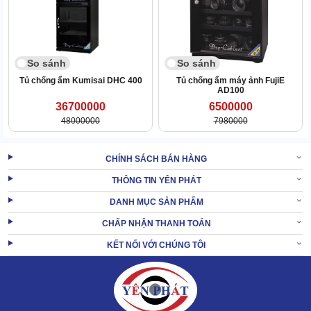
sản giá trị cao, tủ tích hợp sẵn 1 khóa inox chống gỉ chắc chắn.
2.2. Ngăn chứa thông minh, dễ sử dụng
So sánh
So sánh
Dù là dòng
tủ chống ẩm công nghiệp
chuyên dụng nhưng
Nikatei NC-100S tối ưu trải nghiệm người dùng rất tốt nhờ hệ
Tủ chống ẩm Kumisai DHC 400
Tủ chống ẩm máy ảnh FujiE
AD100
thống khay chứa linh hoạt. Thiết kế khay dạng trượt cho phép việc
36700000
6500000
lấy hoặc cất máy ảnh, ống kính trở nên nhanh chóng, giảm thiểu
48000000
7980000
thời gian mở cửa tủ làm thất thoát không khí khô.
CHÍNH SÁCH BÁN HÀNG
THÔNG TIN YÊN PHÁT
DANH MỤC SẢN PHẨM
CHẤP NHẬN THANH TOÁN
KẾT NỐI VỚI CHÚNG TÔI