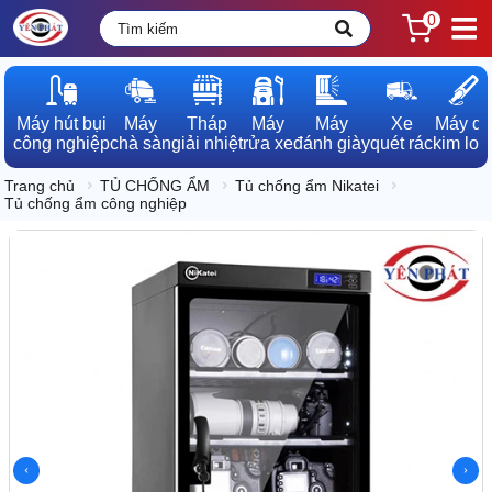
0
Máy hút bụi

Máy

Tháp

Máy

Máy

Xe

Máy dò

công nghiệp
chà sàn
giải nhiệt
rửa xe
đánh giày
quét rác
kim loạ
Trang chủ
TỦ CHỐNG ẨM
Tủ chống ẩm Nikatei
Tủ chống ẩm công nghiệp