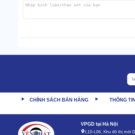
1.3 Đệm tản nhiệt phủ nhựa PVC bền bỉ
Tấm tản nhiệt được gia công bằng nhựa PVC cho d
được cơ chế vận hành của máy, ch hiệu năng làm mát
CHÍNH SÁCH BÁN HÀNG
THÔNG TI
VPGD tại Hà Nội
L10-L06, Khu đô thị mới