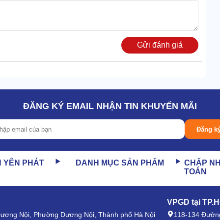
Gửi đánh giá
ẻo mềm, dễ cuộn thành khối gọn gàng. Từ đó, đảm bảo
 nước siêu tốc.
ĐĂNG KÝ EMAIL NHẬN TIN KHUYẾN MÃI
Đăng k
N YÊN PHÁT
DANH MỤC SẢN PHẨM
CHẤP N
TOÁN
VPGD tại TP.
 Dương Nội, Phường Dương Nội, Thành phố Hà Nội
118-134 Đường