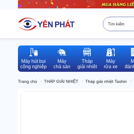
Máy hút bụi

Máy

Tháp

Máy

M
công nghiệp
chà sàn
giải nhiệt
rửa xe
đánh
Trang chủ
THÁP GIẢI NHIỆT
Tháp giải nhiệt Tashin