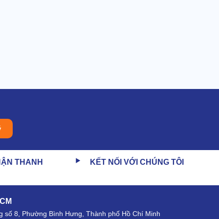
ý
HẬN THANH
KẾT NỐI VỚI CHÚNG TÔI
HCM
 số 8, Phường Bình Hưng, Thành phố Hồ Chí Minh