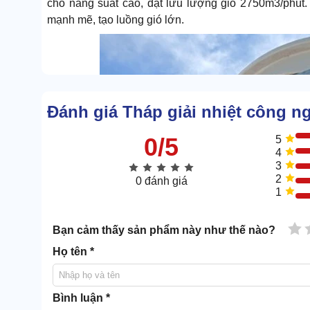
cho năng suất cao, đạt lưu lượng gió 2750m3/phút.
mạnh mẽ, tạo luồng gió lớn.
Đánh giá Tháp giải nhiệt công n
0/5
5
4
3
2
0 đánh giá
1
1 
Bạn cảm thấy sản phẩm này như thế nào?
Họ tên *
Bình luận *