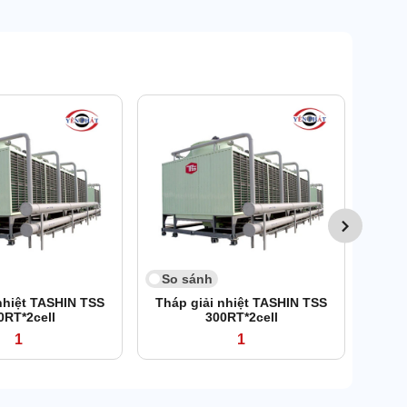
So 
Tháp
So sánh
nhiệt TASHIN TSS
Tháp giải nhiệt TASHIN TSS
0RT*2cell
300RT*2cell
1
1