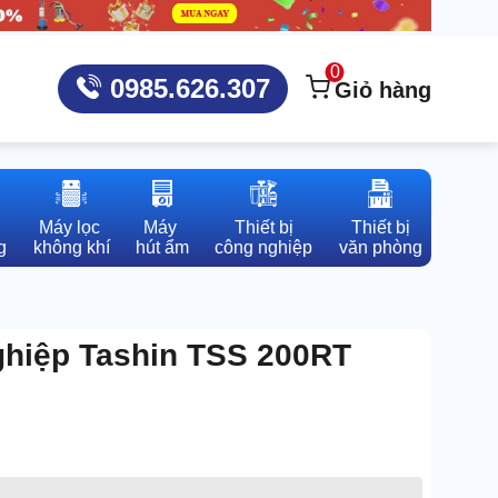
0
0985.626.307
Giỏ hàng
Máy lọc 

Máy 

Thiết bị

Thiết bị

g
không khí
hút ẩm
công nghiệp
văn phòng
nghiệp Tashin TSS 200RT