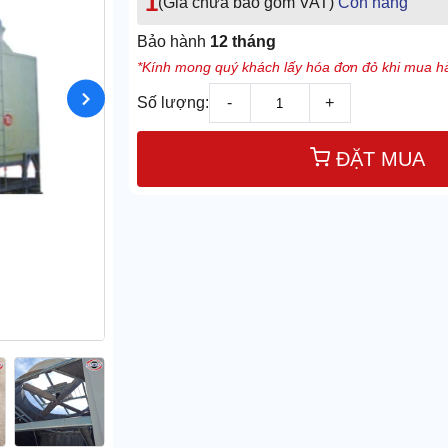
1
(Giá chưa bao gồm VAT)
Còn hàng
Bảo hành
12 tháng
*Kính mong quý khách lấy hóa đơn đỏ khi mua hà
Số lượng:
-
+
ĐẶT MUA