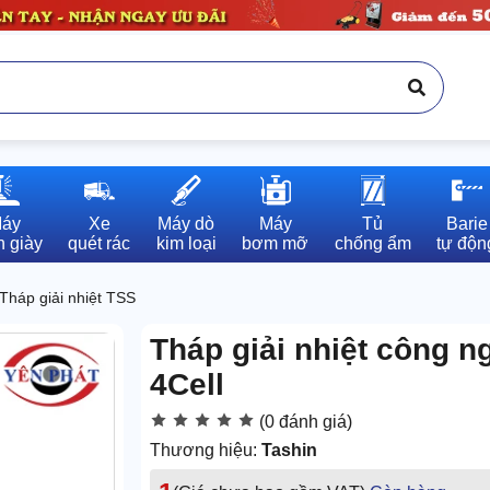
áy

Xe

Máy dò

Máy

Tủ

Barie

 giày
quét rác
kim loại
bơm mỡ
chống ẩm
tự độn
Tháp giải nhiệt TSS
Tháp giải nhiệt công 
4Cell
(0 đánh giá)
Thương hiệu:
Tashin