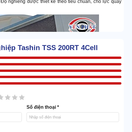
 Độ nghiêng được thiết kế theo tiêu chuẩn, cho lực quay
ghiệp Tashin TSS 200RT 4Cell
sao
2 sao
3 sao
4 sao
5 sao
Số điện thoại *