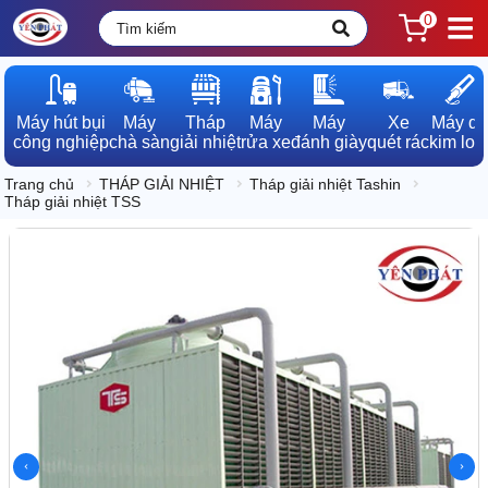
0
Máy hút bụi

Máy

Tháp

Máy

Máy

Xe

Máy dò

công nghiệp
chà sàn
giải nhiệt
rửa xe
đánh giày
quét rác
kim loạ
Trang chủ
THÁP GIẢI NHIỆT
Tháp giải nhiệt Tashin
Tháp giải nhiệt TSS