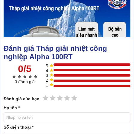
Đánh giá Tháp giải nhiệt công
nghiệp Alpha 100RT
0/5
5
4
3
2
0 đánh giá
1
1 sao
2 sao
3 sao
4 sao
5 sao
Đánh giá của bạn
Tính ổn định cao, sức bền hiếm gặp
Họ tên *
Tính ổn định trong vận hành của Alpha 100RT được nhiều khách
hàng ghi nhận. Dù nguồn nước và nguồn điện có bất ổn, môi
Số điện thoại *
trường không thuận lợi (khói bụi, mưa nắng) thì máy vẫn duy trì tốt