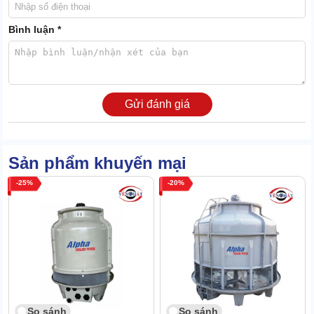
phong độ.
Lợi thế trên có được nhờ chất liệu hoàn thiện có 1-0-2, công nghệ
Bình luận *
sản xuất tiên tiến hàng đầu. Giúp máy chống lại mọi tác nhân gây
hại từ môi trường bên ngoài.
Siêu tiết kiệm dung môi làm mát
Gửi đánh giá
Sản phẩm khuyến mại
25
20
So sánh
So sánh