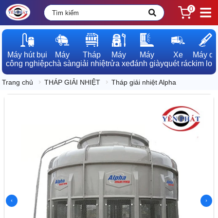
0
Máy hút bụi

Máy

Tháp

Máy

Máy

Xe

Máy dò

công nghiệp
chà sàn
giải nhiệt
rửa xe
đánh giày
quét rác
kim loạ
Trang chủ
THÁP GIẢI NHIỆT
Tháp giải nhiệt Alpha