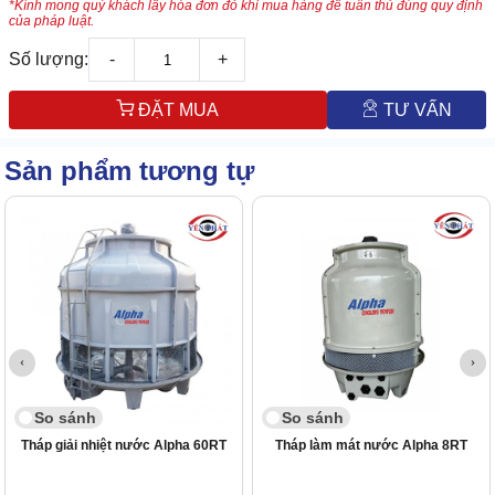
*Kính mong quý khách lấy hóa đơn đỏ khi mua hàng để tuân thủ đúng quy định
của pháp luật.
Số lượng:
-
+
ĐẶT MUA
TƯ VẤN
Sản phẩm tương tự
So sánh
So sánh
Tháp giải nhiệt nước Alpha 60RT
Tháp làm mát nước Alpha 8RT