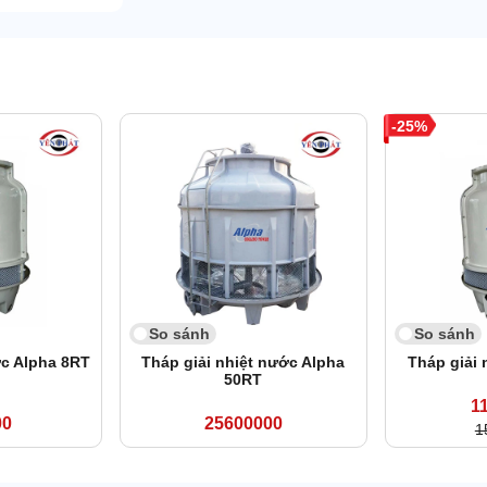
25
So sánh
So sánh
c Alpha 8RT
Tháp giải nhiệt nước Alpha
Tháp giải 
50RT
1
00
25600000
1