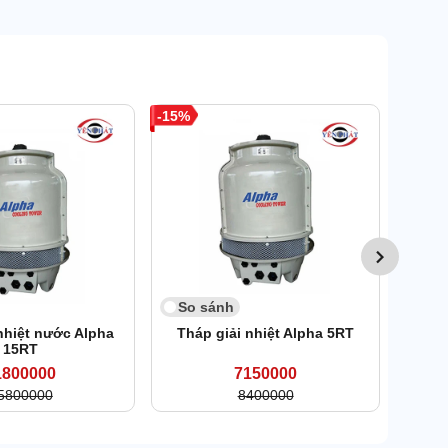
15
6
So 
Tháp
So sánh
nhiệt nước Alpha
Tháp giải nhiệt Alpha 5RT
15RT
1800000
7150000
5800000
8400000