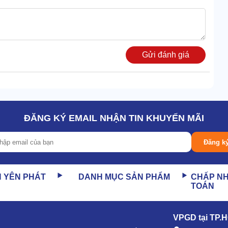
Gửi đánh giá
ĐĂNG KÝ EMAIL NHẬN TIN KHUYẾN MÃI
Đăng k
ớc Alpha
đều được làm từ vật liệu tốt. Vỏ ngoài là sợi thủy
ền nhiệt lớn.
 cấp, xi mạ tráng kẽm bên ngoài.
N YÊN PHÁT
DANH MỤC SẢN PHẨM
CHẤP N
TOÁN
với nhau chắc chắn, giảm thiểu tối đa nguy cơ nứt hỏng.
n tới 30 năm.
VPGD tại TP.
áp tản nhiệt công nghiệp Alpha 40RT