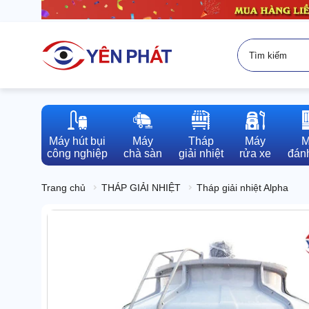
Máy hút bụi

Máy

Tháp

Máy

M
công nghiệp
chà sàn
giải nhiệt
rửa xe
đánh
Trang chủ
THÁP GIẢI NHIỆT
Tháp giải nhiệt Alpha