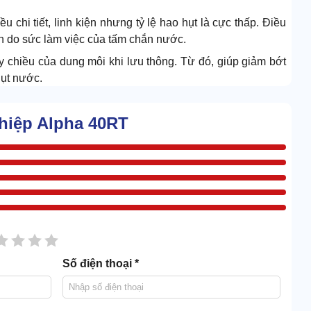
u chi tiết, linh kiện nhưng tỷ lệ hao hụt là cực thấp. Điều
n do sức làm việc của tấm chắn nước.
y chiều của dung môi khi lưu thông. Từ đó, giúp giảm bớt
hụt nước.
ghiệp Alpha 40RT
sao
2 sao
3 sao
4 sao
5 sao
Số điện thoại *