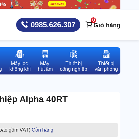
0
0985.626.307
Giỏ hàng
Máy lọc 

Máy 

Thiết bị

Thiết bị

g
không khí
hút ẩm
công nghiệp
văn phòng
ghiệp Alpha 40RT
 bao gồm VAT)
Còn hàng