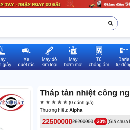
áy

Xe

Máy dò

Máy

Tủ

Barie

 giày
quét rác
kim loại
bơm mỡ
chống ẩm
tự độn
Tháp tản nhiệt công n
(0 đánh giá)
Thương hiệu:
Alpha
22500000
28200000
-20%
(Giá chưa