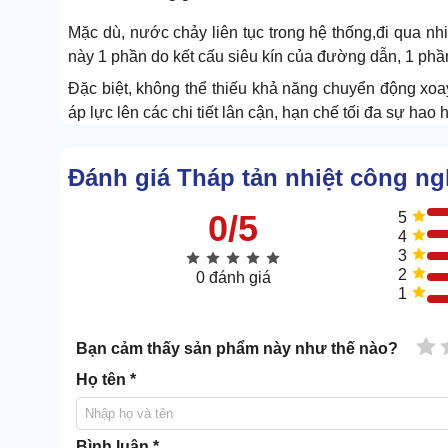
Mặc dù, nước chảy liên tục trong hệ thống,đi qua nhiề
này 1 phần do kết cấu siêu kín của đường dẫn, 1 phầ
Đặc biệt, không thể thiếu khả năng chuyển động xoa
áp lực lên các chi tiết lân cận, hạn chế tối đa sự hao 
Đồ bền cao hơn hẳn số đông
Đánh giá Tháp tản nhiệt công n
0/5
5
4
3
2
0 đánh giá
1
1 
Bạn cảm thấy sản phẩm này như thế nào?
Họ tên *
Bình luận *