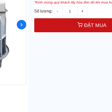
*Kính mong quý khách lấy hóa đơn đỏ khi mua hà
Số lượng:
-
+
ĐẶT MUA