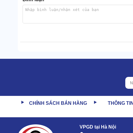
Tất cả các bộ phận cấu thành nên
tháp làm mát nư
tinh chống ăn mòn hoàn hảo, cực trơ với độ ẩm cao, n
Bên trong là các linh kiện được làm bằng hợp kim cao
CHÍNH SÁCH BÁN HÀNG
THÔNG TI
Không chỉ có vậy, các bộ phận liền kề còn ráp nối 
Chính vì những điều này, tuổi thọ máy được duy trì lê
VPGD tại Hà Nội
2. Cách thức hạ nhiệt dung môi của Th