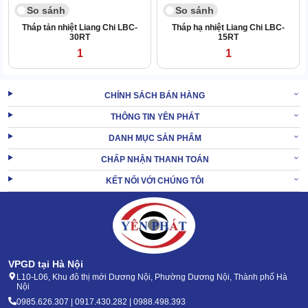
So sánh
So sánh
Tháp tản nhiệt Liang Chi LBC-
Tháp hạ nhiệt Liang Chi LBC-
30RT
15RT
1
1
CHÍNH SÁCH BÁN HÀNG
THÔNG TIN YÊN PHÁT
Bộ phận này được đặt bên dưới hệ thống phun, giúp chặn bớt tốc
độ dòng chảy, mở rộng khu vực tiếp xúc của nước.
DANH MỤC SẢN PHẨM
Nhờ linh kiện này,
tháp giải nhiệt
sẽ cắt giảm nước khi làm việc,
CHẤP NHẬN THANH TOÁN
vẫn giữ được khả năng làm mát.
KẾT NỐI VỚI CHÚNG TÔI
1.4. Động cơ quạt gió êm ái
Model tháp làm mát Liang Chi LBC-300RT được trang bị ổ quạt
làm mát trực tiếp, quay với tốc độ nhỏ nhưng lượng hơi gió tối ưu.
VPGD tại Hà Nội
L10-L06, Khu đô thị mới Dương Nội, Phường Dương Nội, Thành phố Hà
Nội
0985.626.307 | 0917.430.282 | 0988.498.393