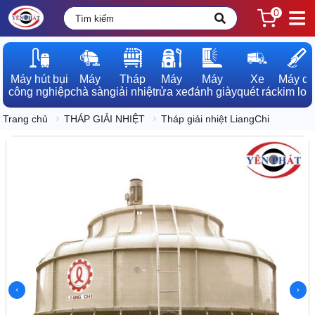
0
Máy hút bụi

Máy

Tháp

Máy

Máy

Xe

Máy dò

công nghiệp
chà sàn
giải nhiệt
rửa xe
đánh giày
quét rác
kim loạ
Trang chủ
THÁP GIẢI NHIỆT
Tháp giải nhiệt LiangChi