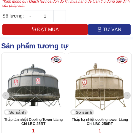
*Kính mong quý khách lấy hóa đơn đỏ khi mua hàng để tuân thủ đúng quy định
của pháp luật.
Số lượng:
-
+
ĐẶT MUA
TƯ VẤN
Sản phẩm tương tự
So sánh
So sánh
Tháp tản nhiệt Cooling Tower Liang
Tháp hạ nhiệt cooling tower Liang
Chi LBC-25RT
Chi LBC-250RT
1
1