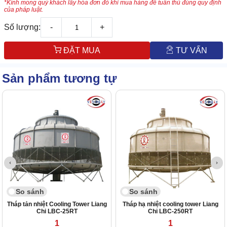
*Kính mong quý khách lấy hóa đơn đỏ khi mua hàng để tuân thủ đúng quy định
của pháp luật.
Số lượng:
-
+
ĐẶT MUA
TƯ VẤN
Sản phẩm tương tự
So sánh
So sánh
Tháp tản nhiệt Cooling Tower Liang
Tháp hạ nhiệt cooling tower Liang
Chi LBC-25RT
Chi LBC-250RT
1
1