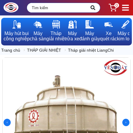
0
Máy hút bụi

Máy

Tháp

Máy

Máy

Xe

Máy dò

công nghiệp
chà sàn
giải nhiệt
rửa xe
đánh giày
quét rác
kim loạ
Trang chủ
THÁP GIẢI NHIỆT
Tháp giải nhiệt LiangChi