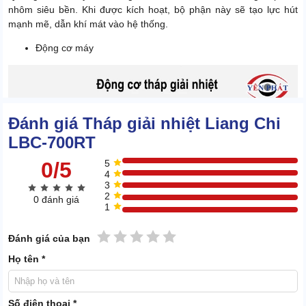
nhôm siêu bền. Khi được kích hoạt, bộ phận này sẽ tạo lực hút
mạnh mẽ, dẫn khí mát vào hệ thống.
Động cơ máy
Đánh giá Tháp giải nhiệt Liang Chi
LBC-700RT
0/5
5
4
3
2
0 đánh giá
1
1 sao
2 sao
3 sao
4 sao
5 sao
Đánh giá của bạn
Họ tên *
Số điện thoại *