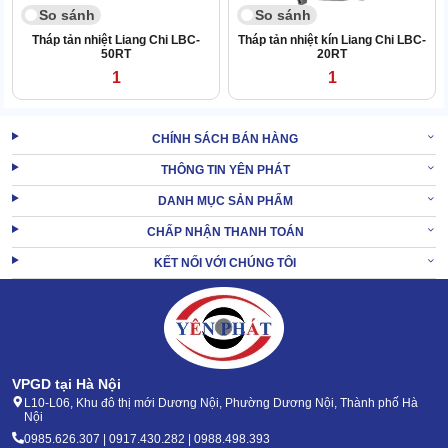
So sánh
So sánh
Tháp tản nhiệt Liang Chi LBC-
Tháp tản nhiệt kín Liang Chi LBC-
50RT
20RT
1
1
CHÍNH SÁCH BÁN HÀNG
THÔNG TIN YÊN PHÁT
DANH MỤC SẢN PHẨM
CHẤP NHẬN THANH TOÁN
KẾT NỐI VỚI CHÚNG TÔI
VPGD tại Hà Nội
Bộ phận chia nước
L10-L06, Khu đô thị mới Dương Nội, Phường Dương Nội, Thành phố Hà
Nội
Bộ phận này bao gồm 2 chi tiết, đó là đầu phun và ống phun. Đầu
0985.626.307 | 0917.430.282 | 0988.498.393
phun có nhiều lối ra, mỗi lối ra gắn 1 ống phun.