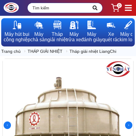
0
Máy hút bụi

Máy

Tháp

Máy

Máy

Xe

Máy dò

công nghiệp
chà sàn
giải nhiệt
rửa xe
đánh giày
quét rác
kim loạ
Trang chủ
THÁP GIẢI NHIỆT
Tháp giải nhiệt LiangChi