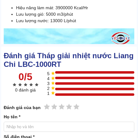
Hiệu năng làm mát: 3900000 Kcal/Hr
Lưu lượng gió: 5000 m3/phút
Lưu lượng nước: 13000 L/phút
Đánh giá Tháp giải nhiệt nước Liang
Chi LBC-1000RT
0/5
5
4
3
2
0 đánh giá
1
1 sao
2 sao
3 sao
4 sao
5 sao
Đánh giá của bạn
Họ tên *
Số điện thoại *