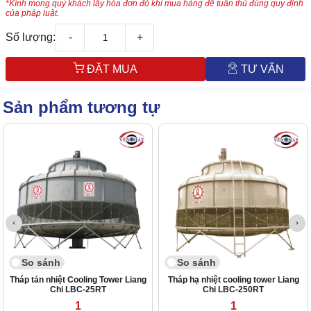
*Kính mong quý khách lấy hóa đơn đỏ khi mua hàng để tuân thủ đúng quy định
của pháp luật.
Số lượng:
-
+
ĐẶT MUA
TƯ VẤN
Sản phẩm tương tự
So sánh
So sánh
Tháp tản nhiệt Cooling Tower Liang
Tháp hạ nhiệt cooling tower Liang
Chi LBC-25RT
Chi LBC-250RT
1
1