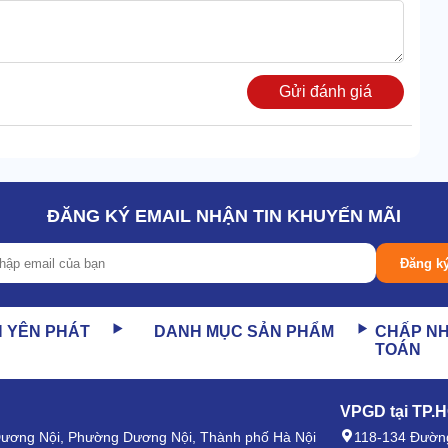
Gửi đánh giá
rd VH-130 vẫn làm việc ngon lành.
ĐĂNG KÝ EMAIL NHẬN TIN KHUYẾN MÃI
ường khác nhau để hỗ trợ việc đàm thoại.
Đăng k
âm thanh truyền thẳng tới tai người , không lan ra ngoài
N YÊN PHÁT
DANH MỤC SẢN PHẨM
CHẤP N
TOÁN
a ngoài, tính bảo mật chạm đến giá trị tuyệt đối.
g máy bộ đàm như: VX231, VX351, VX354… còn siêu khít.
VPGD tại TP.
yền.
 Dương Nội, Phường Dương Nội, Thành phố Hà Nội
118-134 Đường