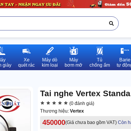
áy

Xe

Máy dò

Máy

Tủ

Barie

 giày
quét rác
kim loại
bơm mỡ
chống ẩm
tự độn
Tai nghe Vertex Stand
(0 đánh giá)
Thương hiệu:
Vertex
450000
(Giá chưa bao gồm VAT)
Còn h