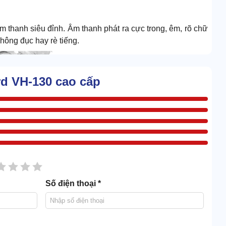
m thanh siêu đỉnh. Âm thanh phát ra cực trong, êm, rõ chữ
hông đục hay rè tiếng.
rd VH-130 cao cấp
sao
2 sao
3 sao
4 sao
5 sao
Số điện thoại *