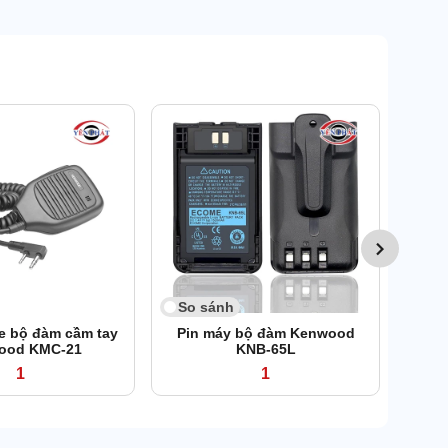
So 
Ante
So sánh
e bộ đàm cầm tay
Pin máy bộ đàm Kenwood
ood KMC-21
KNB-65L
1
1