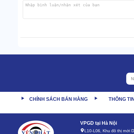
Kể cả khi môi trường có nhiều tạp âm, Vertex Standa
Chính vì vậy, sản phẩm có thể dùng cho nhiều môi tr
Bảo mật cuộc trò chuyện tối đa
Vertex Standard VH-130 liên kết với thân máy, giúp 
CHÍNH SÁCH BÁN HÀNG
THÔNG TI
không khí.
Nhờ vậy, thông tin trao đổi giữa đôi bên không bị lọt r
Chưa hết, mối tiếp giáp của tai nghe với các dòn
VPGD tại Hà Nội
Vậy nên, không làm rò rỉ thông tin trên đường dẫn tru
L10-L06, Khu đô thị mới