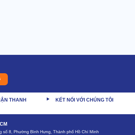
ý
HẬN THANH
KẾT NỐI VỚI CHÚNG TÔI
HCM
 số 8, Phường Bình Hưng, Thành phố Hồ Chí Minh