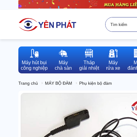
Máy hút bụi

Máy

Tháp

Máy

M
công nghiệp
chà sàn
giải nhiệt
rửa xe
đánh
Trang chủ
MÁY BỘ ĐÀM
Phụ kiện bộ đàm