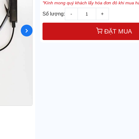
*Kính mong quý khách lấy hóa đơn đỏ khi mua hà
Số lượng:
-
+
ĐẶT MUA