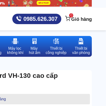
0
0985.626.307
Giỏ hàng
Máy lọc 

Máy 

Thiết bị

Thiết bị

g
không khí
hút ẩm
công nghiệp
văn phòng
ard VH-130 cao cấp
àng