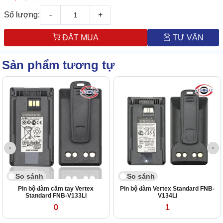
Số lượng:
-
+
ĐẶT MUA
TƯ VẤN
Sản phẩm tương tự
So sánh
So sánh
Pin bộ đàm cầm tay Vertex
Pin bộ đàm Vertex Standard FNB-
Standard FNB-V133Li
V134Li
0
1