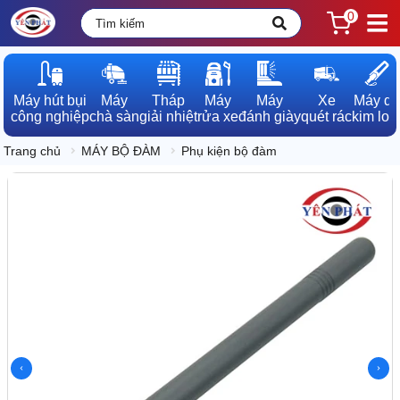
0
Máy hút bụi

Máy

Tháp

Máy

Máy

Xe

Máy dò

công nghiệp
chà sàn
giải nhiệt
rửa xe
đánh giày
quét rác
kim loạ
Trang chủ
MÁY BỘ ĐÀM
Phụ kiện bộ đàm