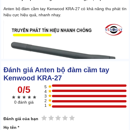
Anten bộ đàm cầm tay Kenwood KRA-27 có khả năng thu phát tín
hiệu cực hiệu quả, nhanh nhạy.
Đánh giá Anten bộ đàm cầm tay
Kenwood KRA-27
0/5
5
4
3
2
0 đánh giá
1
1 sao
2 sao
3 sao
4 sao
5 sao
Đánh giá của bạn
Họ tên *
Ngay khi gắn anten vào thân máy và khởi động, linh kiện sẽ vào