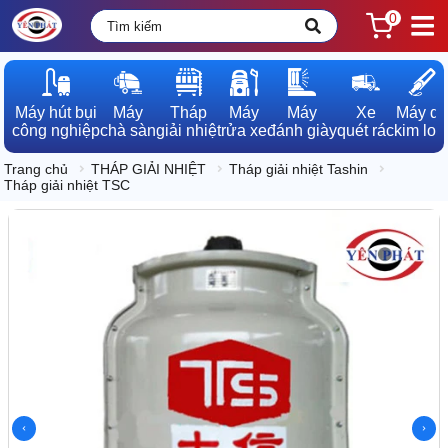
0
Máy hút bụi

Máy

Tháp

Máy

Máy

Xe

Máy dò

công nghiệp
chà sàn
giải nhiệt
rửa xe
đánh giày
quét rác
kim loạ
Trang chủ
THÁP GIẢI NHIỆT
Tháp giải nhiệt Tashin
Tháp giải nhiệt TSC