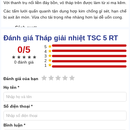
Với thanh trụ nối liền đáy bồn, vỏ tháp trên được làm từ xi mạ kẽm.
Các tấm lưới quấn quanh tận dụng hợp kim chống gỉ sét, hạn chế
bị axit ăn mòn. Vừa cho tải trọng nhẹ nhàng hơn lại dễ uốn cong.
Cánh quạt:
Đánh giá Tháp giải nhiệt TSC 5 RT
Cánh quạt được làm từ nhựa, đảm bảo chuyển động nhẹ nhàng,
không tạo áp lực lớn cho động cơ.
0/5
5
4
3
2
0 đánh giá
1
1 sao
2 sao
3 sao
4 sao
5 sao
Đánh giá của bạn
Họ tên *
Số điện thoại *
Bình luận *