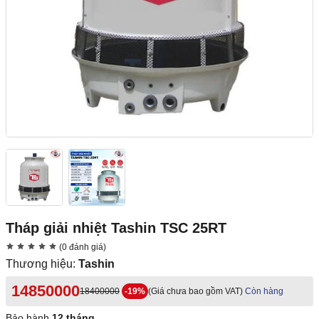
Tháp giải nhiệt Tashin TSC 25RT
(0 đánh giá)
Thương hiệu:
Tashin
14850000
18400000
-19%
(Giá chưa bao gồm VAT)
Còn hàng
Bảo hành
12 tháng