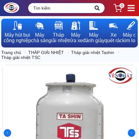
0
Máy hút bụi

Máy

Tháp

Máy

Máy

Xe

Máy dò

công nghiệp
chà sàn
giải nhiệt
rửa xe
đánh giày
quét rác
kim loạ
Trang chủ
THÁP GIẢI NHIỆT
Tháp giải nhiệt Tashin
Tháp giải nhiệt TSC