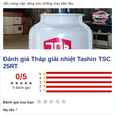
vẫn cứng cáp, tăng sức chống chịu bền lâu.
Đánh giá Tháp giải nhiệt Tashin TSC
25RT
0/5
5
4
3
2
0 đánh giá
1
1 sao
2 sao
3 sao
4 sao
5 sao
Đánh giá của bạn
Họ tên *