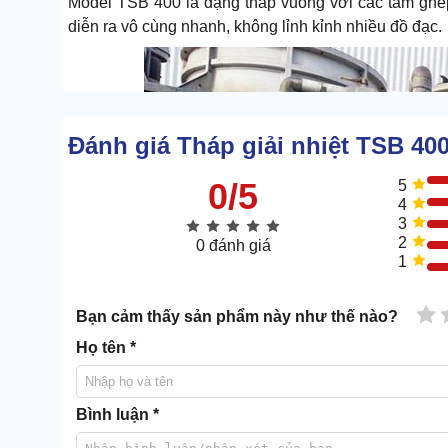
Model TSB 400 là dạng tháp vuông với các tấm ghép
diễn ra vô cùng nhanh, không lỉnh kỉnh nhiều đồ đạc.
Đánh giá Tháp giải nhiệt TSB 40
0/5
5
4
3
2
0 đánh giá
1
1 
Bạn cảm thấy sản phẩm này như thế nào?
Họ tên *
Bình luận *