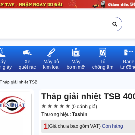
áy

Xe

Máy dò

Máy

Tủ

Barie

 giày
quét rác
kim loại
bơm mỡ
chống ẩm
tự độn
Tháp giải nhiệt TSB
Tháp giải nhiệt TSB 40
(0 đánh giá)
Thương hiệu:
Tashin
1
(Giá chưa bao gồm VAT)
Còn hàng