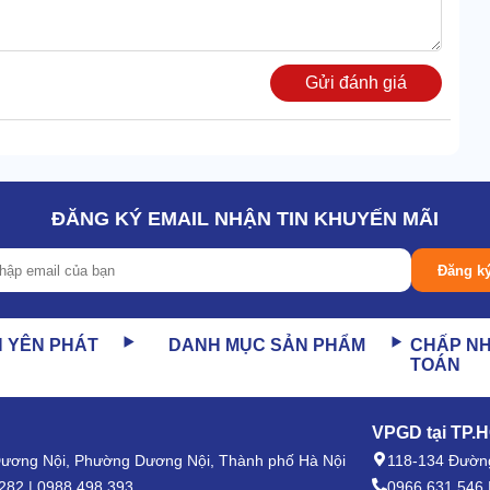
Gửi đánh giá
, chống chịu thời tiết tốt. Muốn khởi động chỉ cần kết nối
ĐĂNG KÝ EMAIL NHẬN TIN KHUYẾN MÃI
nh
Đăng k
được nhiều người ưa chuộng hơn. Tận dụng được tối đa
i nhiệt lớn. Giúp cho các đơn vị đầu tư tính toán, quy hoạch
N YÊN PHÁT
DANH MỤC SẢN PHẨM
CHẤP N
TOÁN
VPGD tại TP.
 Dương Nội, Phường Dương Nội, Thành phố Hà Nội
118-134 Đường
282 | 0988.498.393
0966.631.546 