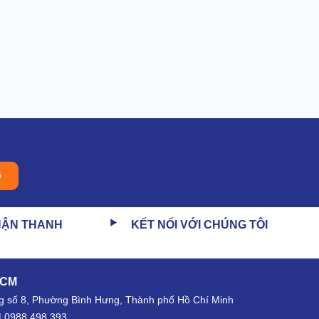
ý
HẬN THANH
KẾT NỐI VỚI CHÚNG TÔI
HCM
 số 8, Phường Bình Hưng, Thành phố Hồ Chí Minh
| 0988.498.393