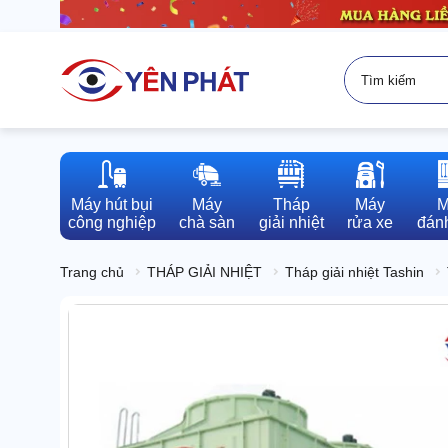
Máy hút bụi

Máy

Tháp

Máy

M
công nghiệp
chà sàn
giải nhiệt
rửa xe
đánh
Trang chủ
THÁP GIẢI NHIỆT
Tháp giải nhiệt Tashin