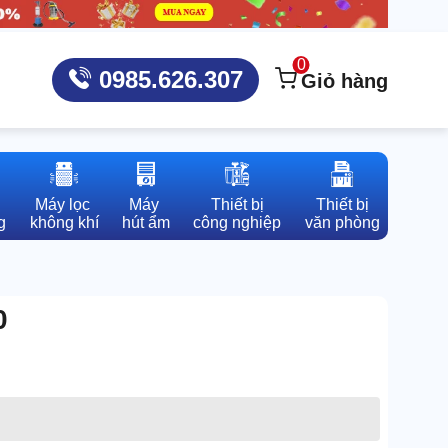
0
0985.626.307
Giỏ hàng
Máy lọc 

Máy 

Thiết bị

Thiết bị

g
không khí
hút ẩm
công nghiệp
văn phòng
0