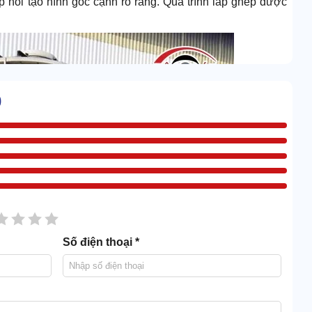
 nối tạo hình góc cạnh rõ ràng. Quá trình lắp ghép được
0
sao
2 sao
3 sao
4 sao
5 sao
Số điện thoại *