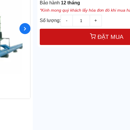
Bảo hành
12 tháng
*Kính mong quý khách lấy hóa đơn đỏ khi mua hà
Số lượng:
-
+
ĐẶT MUA