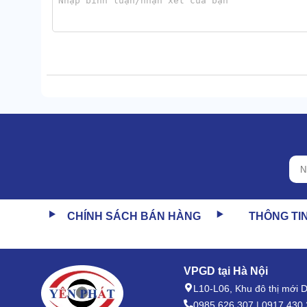
Bộ phụ kiện đi kèm đều được làm từ chất liệu cao cấp
nguồn điện, khi cần vệ sinh cũng thuận tiện hơn.
1.3 Tối ưu không gian đặt để, chi phí vận hà
Xét về tính thực tiễn, mẫu
tháp làm mát Tashin
này 
diện tích, lại dễ ghép nối cell tạo thành hệ thống giả
vị trí gọn đẹp hơn.
CHÍNH SÁCH BÁN HÀNG
THÔNG TI
VPGD tại Hà Nội
L10-L06, Khu đô thị mới
0985.626.307 | 0917.430.