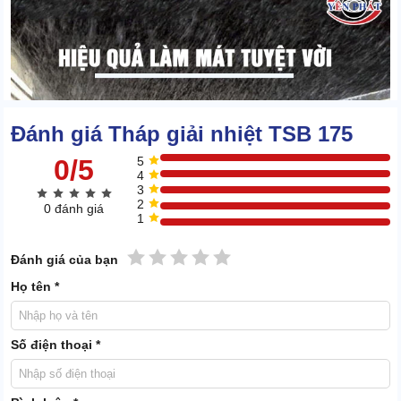
Đánh giá Tháp giải nhiệt TSB 175
0/5
5
4
3
2
0 đánh giá
1
1 sao
2 sao
3 sao
4 sao
5 sao
Đánh giá của bạn
Họ tên *
Ống nước size to, dẫn được dòng chảy 2275 L/phút. Vì thế, hiệu
năng làm mát nước lên tới 682500 Kcal/Hr, nước nóng được làm
mát siêu nhanh.
Số điện thoại *
1.3 Kết cấu riêng lẻ, dễ lắp đặt