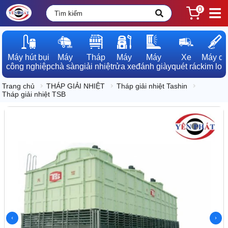
0
Máy hút bụi

Máy

Tháp

Máy

Máy

Xe

Máy dò

công nghiệp
chà sàn
giải nhiệt
rửa xe
đánh giày
quét rác
kim loạ
Trang chủ
THÁP GIẢI NHIỆT
Tháp giải nhiệt Tashin
Tháp giải nhiệt TSB