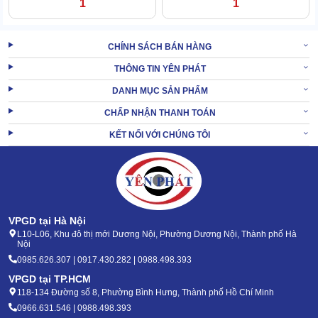
1
1
dưỡng tháp dễ dàng hơn rất nhiều.
XEM THÊM:
Tháp giải nhiệt TSB 600RT
CHÍNH SÁCH BÁN HÀNG
THÔNG TIN YÊN PHÁT
2. Tháp giải nhiệt TSB 175 mang đến những lợi
DANH MỤC SẢN PHẨM
ích gì?
CHẤP NHẬN THANH TOÁN
Hiện nay, bạn dễ bắt gặp tháp hạ nhiệt TSB 175 tại nhiều xưởng
KẾT NỐI VỚI CHÚNG TÔI
sx, tòa nhà, khu CN,...
Sản phẩm giúp hạ nhiệt dòng nước làm mát cho máy. Từ đó
đảm bảo hệ thống hoạt động ổn định, ít phát sinh lỗi, giảm
phí bảo trì.
Máy móc chạy ổn định do được làm mát tốt sẽ chạy max
VPGD tại Hà Nội
công suất, hiệu quả, nâng cao năng suất.
L10-L06, Khu đô thị mới Dương Nội, Phường Dương Nội, Thành phố Hà
Tận dụng nước nóng, không xả bỏ góp phần bảo vệ hệ sinh
Nội
thái quanh khu vực xả.
0985.626.307 | 0917.430.282 | 0988.498.393
VPGD tại TP.HCM
118-134 Đường số 8, Phường Bình Hưng, Thành phố Hồ Chí Minh
0966.631.546 | 0988.498.393