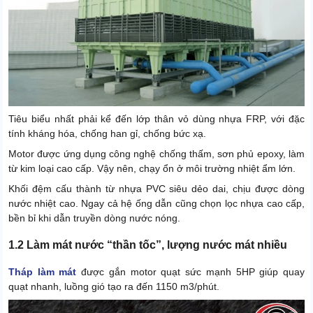
Tiêu biểu nhất phải kể đến lớp thân vỏ dùng nhựa FRP, với đặc
tính kháng hóa, chống han gỉ, chống bức xạ.
Motor được ứng dụng công nghệ chống thấm, sơn phủ epoxy, làm
từ kim loại cao cấp. Vậy nên, chạy ổn ở môi trường nhiệt ẩm lớn.
Khối đệm cấu thành từ nhựa PVC siêu dẻo dai, chịu được dòng
nước nhiệt cao. Ngay cả hệ ống dẫn cũng chọn lọc nhựa cao cấp,
bền bỉ khi dẫn truyền dòng nước nóng.
1.2 Làm mát nước “thần tốc”, lượng nước mát nhiều
Tháp làm mát
được gắn motor quạt sức mạnh 5HP giúp quay
quạt nhanh, luồng gió tạo ra đến 1150 m3/phút.