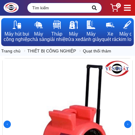
0
Máy hút bụi

Máy

Tháp

Máy

Máy

Xe

Máy dò

công nghiệp
chà sàn
giải nhiệt
rửa xe
đánh giày
quét rác
kim loạ
Trang chủ
THIẾT BỊ CÔNG NGHIỆP
Quạt thổi thảm