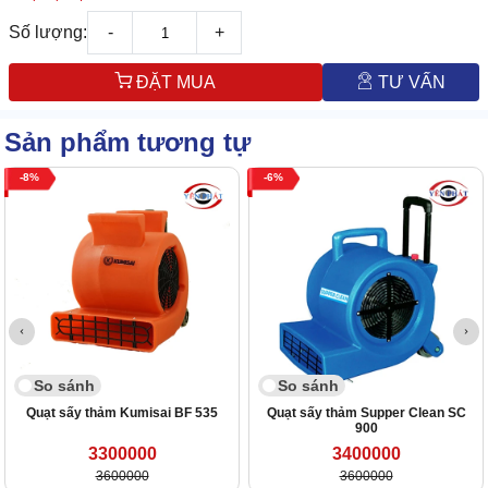
Số lượng:
-
+
ĐẶT MUA
TƯ VẤN
Sản phẩm tương tự
8
6
So sánh
So sánh
Quạt sấy thảm Kumisai BF 535
Quạt sấy thảm Supper Clean SC
900
3300000
3400000
3600000
3600000