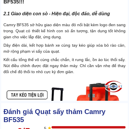
BF535!!!
2.1 Giao diện con sò - Hiện đại, độc đáo, dễ dùng
Camry BF535 sở hữu giao diện màu đỏ nổi bật kèm logo đen sang
trọng. Quạt có thiết kế hình con sò ấn tượng, tận dụng tốt không
gian cho việc lắp đặt, ứng dụng.
Dây điện dài, kết hợp bánh xe cùng tay kéo giúp xóa bỏ rào cản,
mở rộng phạm vi sấy của quạt.
Kết cấu tổng thể vô cùng chắc chắn, ít rung lắc, ồn ào lúc thổi sấy.
Nút điều chỉnh được đặt ngay thân máy. Chỉ cần vặn nhẹ để thay
đổi chế độ thổi to nhỏ cực kỳ đơn giản.
Đánh giá Quạt sấy thảm Camry
BF535
5