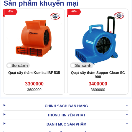
Sản phẩm khuyến mại
8
6
So sánh
So sánh
Quạt sấy thảm Kumisai BF 535
Quạt sấy thảm Supper Clean SC
900
3300000
3400000
3600000
3600000
2.3 Bền khỏe, chịu lực đỉnh, không gỉ sét
CHÍNH SÁCH BÁN HÀNG
Giá rẻ nhưng chất lượng chẳng hề rẻ chút nào, Camry BF535
nhận về nhiều phản hồi tốt cho độ bền & sự ổn định.
Quạt thổi
THÔNG TIN YÊN PHÁT
thảm
chạy êm, liên tục với tốc độ sấy khô khá tốt.
DANH MỤC SẢN PHẨM
Hơn nữa thân vỏ & các linh kiện đều được hoàn thiện bằng các vật