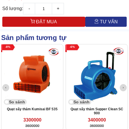
Số lượng:
-
+
ĐẶT MUA
TƯ VẤN
Sản phẩm tương tự
8
6
So sánh
So sánh
Quạt sấy thảm Kumisai BF 535
Quạt sấy thảm Supper Clean SC
900
3300000
3400000
3600000
3600000