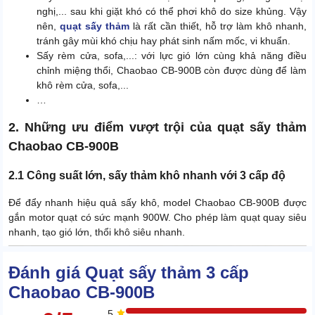
nghị,... sau khi giặt khó có thể phơi khô do size khủng. Vậy
nên,
quạt sấy thảm
là rất cần thiết, hỗ trợ làm khô nhanh,
tránh gây mùi khó chịu hay phát sinh nấm mốc, vi khuẩn.
Sấy rèm cửa, sofa,...: với lực gió lớn cùng khả năng điều
chỉnh miệng thổi, Chaobao CB-900B còn được dùng để làm
khô rèm cửa, sofa,...
…
2. Những ưu điểm vượt trội của quạt sấy thảm
Chaobao CB-900B
2.1 Công suất lớn, sấy thảm khô nhanh với 3 cấp độ
Để đẩy nhanh hiệu quả sấy khô, model Chaobao CB-900B được
gắn motor quạt có sức mạnh 900W. Cho phép làm quạt quay siêu
nhanh, tạo gió lớn, thổi khô siêu nhanh.
Đánh giá Quạt sấy thảm 3 cấp
Chaobao CB-900B
5