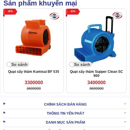
Kết cấu dạng con dò với miệng thổi đặt sát đất, motor phía trên,
Sản phẩm khuyến mại
cho luồng gió tập trung, không phân tán, thổi sát mặt sàn. Vì thế
8
6
mà gia tăng khả năng làm khô.
So sánh
So sánh
Quạt sấy thảm Kumisai BF 535
Quạt sấy thảm Supper Clean SC
900
3300000
3400000
3600000
3600000
CHÍNH SÁCH BÁN HÀNG
THÔNG TIN YÊN PHÁT
Hoàn toàn có thể thay đổi góc độ thổi bằng cách kê cao phần
DANH MỤC SẢN PHẨM
miệng gió. Hoặc cho máy nằm ngửa ra, miệng thổi vuông góc để