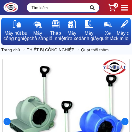
0
Máy hút bụi

Máy

Tháp

Máy

Máy

Xe

Máy dò

công nghiệp
chà sàn
giải nhiệt
rửa xe
đánh giày
quét rác
kim loạ
Trang chủ
THIẾT BỊ CÔNG NGHIỆP
Quạt thổi thảm