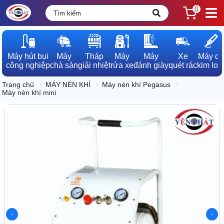
0
Máy hút bụi

Máy

Tháp

Máy

Máy

Xe

Máy dò

công nghiệp
chà sàn
giải nhiệt
rửa xe
đánh giày
quét rác
kim loạ
Trang chủ
MÁY NÉN KHÍ
Máy nén khí Pegasus
Máy nén khí mini