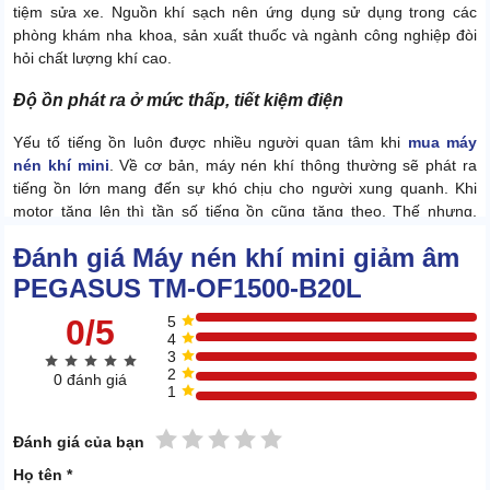
tiệm sửa xe. Nguồn khí sạch nên ứng dụng sử dụng trong các
phòng khám nha khoa, sản xuất thuốc và ngành công nghiệp đòi
hỏi chất lượng khí cao.
Độ ồn phát ra ở mức thấp, tiết kiệm điện
Yếu tố tiếng ồn luôn được nhiều người quan tâm khi
mua máy
nén khí mini
. Về cơ bản, máy nén khí thông thường sẽ phát ra
tiếng ồn lớn mang đến sự khó chịu cho người xung quanh. Khi
motor tăng lên thì tần số tiếng ồn cũng tăng theo. Thế nhưng,
model PEGASUS TM-OF1500-B20L vấn đề tiếng ồn không còn
Đánh giá Máy nén khí mini giảm âm
đáng lo lắng.
PEGASUS TM-OF1500-B20L
Hệ thống âm thanh được giảm âm ở mức thấp nhất. Độ ồn máy
phát ra chỉ có tần số 78dB nên êm ái vô cùng mà không gây phiền
0/5
5
hà đến người bên cạnh.
4
3
Không chỉ thế, thiết bị này còn được người dùng đánh giá là máy
2
0 đánh giá
nén khí tiết kiệm điện. Và từ đó giúp doanh nghiệp tiết kiệm được
1
một khoản chi phí đáng kể.
1 sao
2 sao
3 sao
4 sao
5 sao
Đánh giá của bạn
Họ tên *