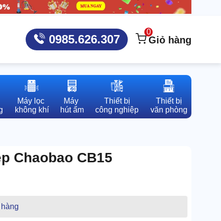
0
0985.626.307
Giỏ hàng
Máy lọc 

Máy 

Thiết bị

Thiết bị

g
không khí
hút ẩm
công nghiệp
văn phòng
iệp Chaobao CB15
 hàng