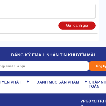
Gửi đánh giá
ĐĂNG KÝ EMAIL NHẬN TIN KHUYẾN MÃI
Đăng k
g nghiệp Chaobao CB15, khách hàng nào cũng chấm điểm
N YÊN PHÁT
DANH MỤC SẢN PHẨM
CHẤP N
TOÁN
ất cao của thiết bị (1000W). Lưu lượng khí lên tới gần
VPGD tại TP.