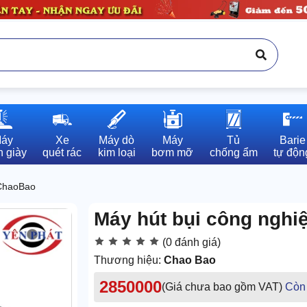
áy

Xe

Máy dò

Máy

Tủ

Barie

 giày
quét rác
kim loại
bơm mỡ
chống ẩm
tự độn
 ChaoBao
Máy hút bụi công ngh
(0 đánh giá)
Thương hiệu:
Chao Bao
2850000
(Giá chưa bao gồm VAT)
Còn