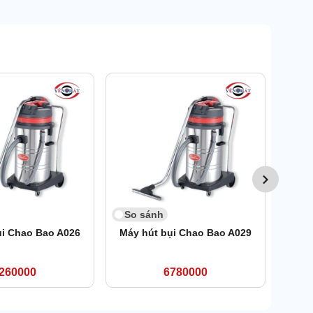
So 
Máy h
So sánh
ụi Chao Bao A026
Máy hút bụi Chao Bao A029
260000
6780000