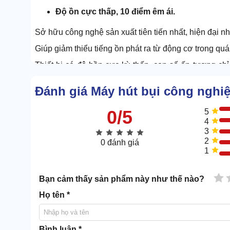
Độ ồn cực thấp, 10 điểm êm ái.
Sở hữu công nghệ sản xuất tiên tiến nhất, hiện đại n
Giúp giảm thiểu tiếng ồn phát ra từ động cơ trong quá
Thiết bị có độ bền cực kỳ thấp, con số ấn tượng c
bình thường.
Đánh giá Máy hút bụi công ngh
Tạo môi trường làm việc hiệu quả trong không gian
đang diễn ra xung quanh.
0/5
5
4
Dọn bụi siêu sạch
3
2
0 đánh giá
1
1 
Bạn cảm thấy sản phẩm này như thế nào?
Họ tên *
Bình luận *