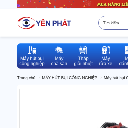
Máy hút bụi

Máy

Tháp

Máy

M
công nghiệp
chà sàn
giải nhiệt
rửa xe
đánh
Trang chủ
MÁY HÚT BỤI CÔNG NGHIỆP
Máy hút bụi