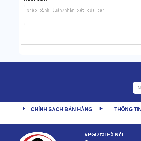
Khi nói về hiệu quả hút bụi của máy hút bụi côn
CHÍNH SÁCH BÁN HÀNG
THÔNG TI
10/10.
Ưu điểm này có công lớn thuộc về động cơ công su
48l/giây.
VPGD tại Hà Nội