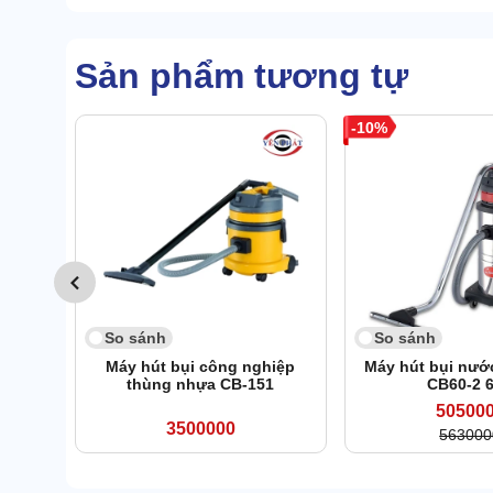
Sản phẩm tương tự
10
So sánh
So sánh
Máy hút bụi công nghiệp
Máy hút bụi nướ
thùng nhựa CB-151
CB60-2 
50500
3500000
563000