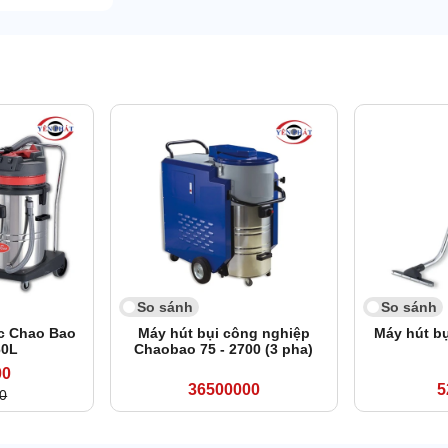
So sánh
So sánh
c Chao Bao
Máy hút bụi công nghiệp
Máy hút b
60L
Chaobao 75 - 2700 (3 pha)
00
36500000
5
0