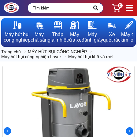
0
Máy hút bụi

Máy

Tháp

Máy

Máy

Xe

Máy dò

công nghiệp
chà sàn
giải nhiệt
rửa xe
đánh giày
quét rác
kim loạ
Trang chủ
MÁY HÚT BỤI CÔNG NGHIỆP
Máy hút bụi công nghiệp Lavor
Máy hút bụi khô và ướt