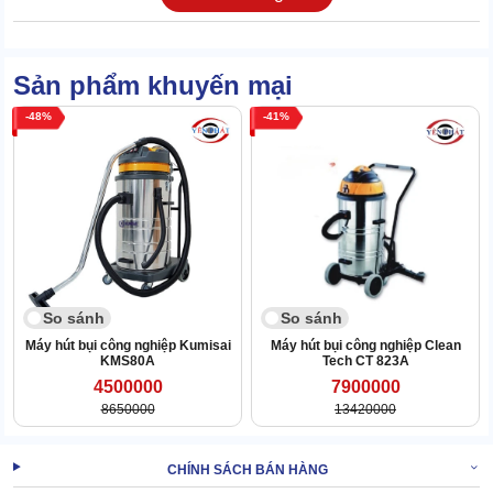
Cỗ máy được trang bị 2 chế độ làm việc nhưng chỉ dựa trên 1
motor vận hành. Khi cần hút bụi, nước thì thay thế phụ kiện thích
hợp là được.
Tích hợp hệ thống lọc bụi siêu hiện đại với nhiều lớn xếp chồng,
Sản phẩm khuyến mại
kèm vải lọc triệt để. Đảm bảo mọi luồng khí lẫn bụi đi qua đều
48
41
được gạn lọc sạch, không đem theo bụi trả ra ngoài.
So sánh
So sánh
Máy hút bụi công nghiệp Kumisai
Máy hút bụi công nghiệp Clean
KMS80A
Tech CT 823A
4500000
7900000
8650000
13420000
CHÍNH SÁCH BÁN HÀNG