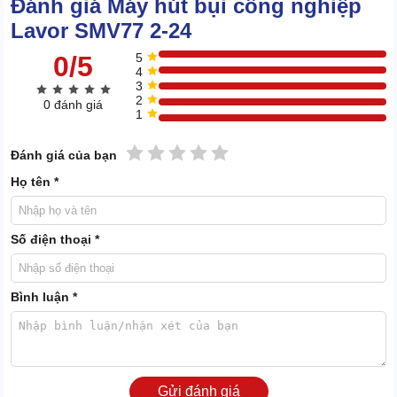
Đánh giá Máy hút bụi công nghiệp
Lavor SMV77 2-24
0/5
5
4
3
2
0 đánh giá
1
1 sao
2 sao
3 sao
4 sao
5 sao
Đánh giá của bạn
Họ tên *
Số điện thoại *
Phần thân máy làm hoàn toàn từ nhựa ABS - chất liệu này
có thể chịu nhiệt, bền bỉ theo thời gian.
Bình luận *
Ống hút và thùng chứa đều là inox cao cấp, kháng lại hoá
chất. Khó bị ăn món hay gỉ sét khi gặp chất lỏng.
1.4 Hút bụi, nước linh hoạt, lọc bụi mịn sạch sẽ
Gửi đánh giá