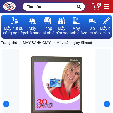
0
Máy hút bụi

Máy

Tháp

Máy

Máy

Xe

Máy dò

công nghiệp
chà sàn
giải nhiệt
rửa xe
đánh giày
quét rác
kim loạ
Trang chủ
MÁY ĐÁNH GIÀY
Máy đánh giày Silroad