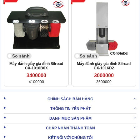
2/ Cần lưu ý gì khi dùng máy đánh giày dành cho
văn phòng Silroad CX-1016BBA
So sánh
So sánh
Máy đánh giày gia đình Silroad
Máy đánh giày gia đình Silroad
CX-1016B6X
CX-1016D2
3400000
3000000
4100000
3500000
CHÍNH SÁCH BÁN HÀNG
THÔNG TIN YÊN PHÁT
DANH MỤC SẢN PHẨM
CHẤP NHẬN THANH TOÁN
KẾT NỐI VỚI CHÚNG TÔI