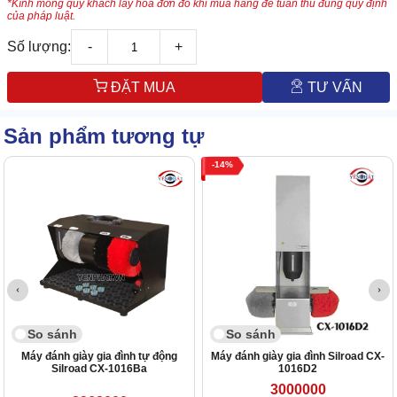
*Kính mong quý khách lấy hóa đơn đỏ khi mua hàng để tuân thủ đúng quy định
của pháp luật.
Số lượng:
-
+
ĐẶT MUA
TƯ VẤN
Sản phẩm tương tự
14
So sánh
So sánh
Máy đánh giày gia đình tự động
Máy đánh giày gia đình Silroad CX-
Silroad CX-1016Ba
1016D2
3000000