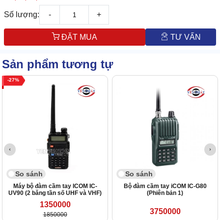
Số lượng:
-
+
ĐẶT MUA
TƯ VẤN
Sản phẩm tương tự
27
So sánh
So sánh
Máy bộ đàm cầm tay ICOM IC-
Bộ đàm cầm tay iCOM IC-G80
UV90 (2 băng tần số UHF và VHF)
(Phiên bản 1)
1350000
3750000
1850000