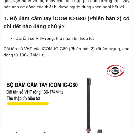
gọn, vận hành với độ nhạy cao, tích hợp pin dung lượng lớn. Vậy
nên tính cơ động của thiết bị được người dùng khen ngợi hết lời.
1. Bộ đàm cầm tay iCOM IC-G80 (Phiên bản 2) có
chi tiết nào đáng chú ý?
Dải tần số VHF rộng, thu nhận tín hiệu tốt
Dải tần số VHF của iCOM IC-G80 (Phiên bản 2) rất ấn tượng, dao
động từ 136-174MHz.