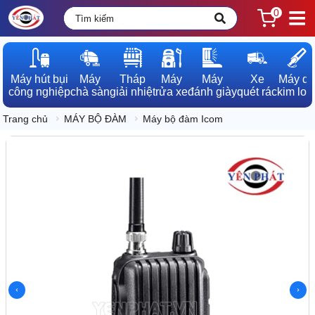
0
Máy hút bụi

Máy

Tháp

Máy

Máy

Xe

Máy dò

công nghiệp
chà sàn
giải nhiệt
rửa xe
đánh giày
quét rác
kim loạ
Trang chủ
MÁY BỘ ĐÀM
Máy bộ đàm Icom