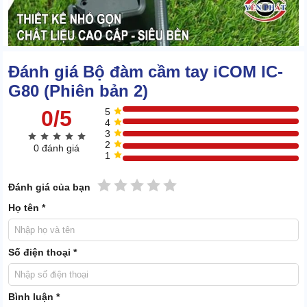
Đánh giá Bộ đàm cầm tay iCOM IC-
G80 (Phiên bản 2)
0/5
5
4
3
2
0 đánh giá
1
1 sao
2 sao
3 sao
4 sao
5 sao
Đánh giá của bạn
Họ tên *
Số điện thoại *
Tích hợp nhiều tính năng cải tiến
Bình luận *