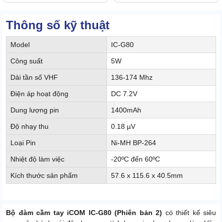
Thông số kỹ thuật
Model
IC-G80
Công suất
5W
Dải tần số VHF
136-174 Mhz
Điện áp hoạt động
DC 7.2V
Dung lượng pin
1400mAh
Độ nhạy thu
0.18 µV
Loại Pin
Ni-MH BP-264
Nhiệt độ làm việc
-20ºC đến 60ºC
Kích thước sản phẩm
57.6 x 115.6 x 40.5mm
Bộ đàm cầm tay iCOM IC-G80 (Phiên bản 2)
có thiết kế siêu