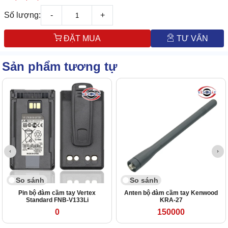
Số lượng:
-
+
ĐẶT MUA
TƯ VẤN
Sản phẩm tương tự
So sánh
So sánh
Pin bộ đàm cầm tay Vertex
Anten bộ đàm cầm tay Kenwood
Standard FNB-V133Li
KRA-27
0
150000