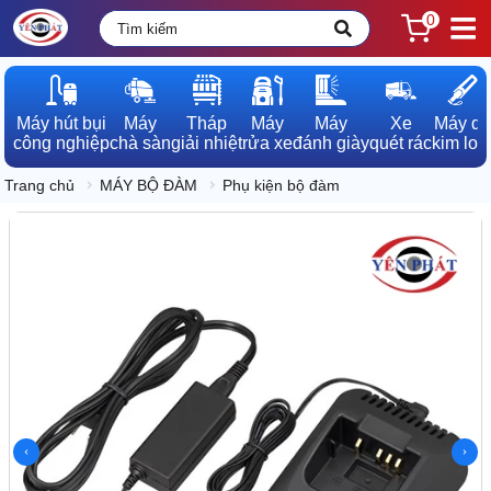
0
Máy hút bụi

Máy

Tháp

Máy

Máy

Xe

Máy dò

công nghiệp
chà sàn
giải nhiệt
rửa xe
đánh giày
quét rác
kim loạ
Trang chủ
MÁY BỘ ĐÀM
Phụ kiện bộ đàm