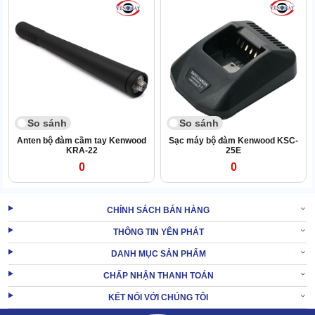
So sánh
So sánh
Anten bộ đàm cầm tay Kenwood
Sạc máy bộ đàm Kenwood KSC-
KRA-22
25E
0
0
CHÍNH SÁCH BÁN HÀNG
THÔNG TIN YÊN PHÁT
Đảm bảo pin được sạc đúng cách, an toàn, không bị quá áp. Từ
DANH MỤC SẢN PHẨM
đó, giảm thiểu tình trạng chai pin, nâng cao độ bền cho
bộ đàm
CHẤP NHẬN THANH TOÁN
Kenwood
.
KẾT NỐI VỚI CHÚNG TÔI
Ngoài ra, khi phát hiện các dấu hiệu như: quá tải, ngắn mạch, vi