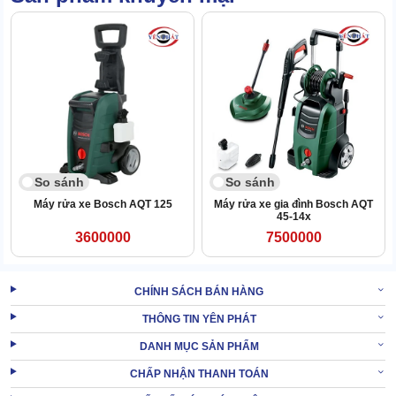
2. Cần chú ý điều gì khi dùng Máy xịt rửa xe
Bosch SH-2020?
So sánh
So sánh
Máy rửa xe Bosch AQT 125
Máy rửa xe gia đình Bosch AQT
45-14x
3600000
7500000
CHÍNH SÁCH BÁN HÀNG
THÔNG TIN YÊN PHÁT
DANH MỤC SẢN PHẨM
CHẤP NHẬN THANH TOÁN
Lưu ý khi sử dụng máy rửa xe