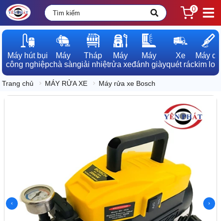
0
Máy hút bụi

Máy

Tháp

Máy

Máy

Xe

Máy dò

công nghiệp
chà sàn
giải nhiệt
rửa xe
đánh giày
quét rác
kim loạ
Trang chủ
MÁY RỬA XE
Máy rửa xe Bosch