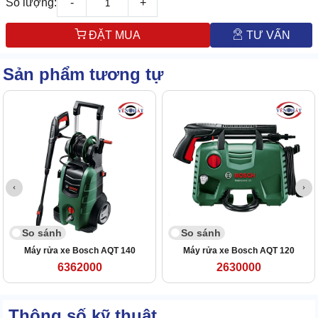
Số lượng:
-
+
ĐẶT MUA
TƯ VẤN
Sản phẩm tương tự
So sánh
So sánh
Máy rửa xe Bosch AQT 140
Máy rửa xe Bosch AQT 120
6362000
2630000
Thông số kỹ thuật