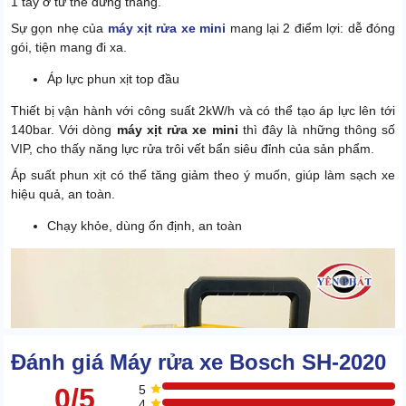
1 tay ở tư thế đứng thẳng.
Sự gọn nhẹ của
máy xịt rửa xe mini
mang lại 2 điểm lợi: dễ đóng
gói, tiện mang đi xa.
Áp lực phun xịt top đầu
Thiết bị vận hành với công suất 2kW/h và có thể tạo áp lực lên tới
140bar. Với dòng
máy xịt rửa xe mini
thì đây là những thông số
VIP, cho thấy năng lực rửa trôi vết bẩn siêu đỉnh của sản phẩm.
Áp suất phun xịt có thể tăng giảm theo ý muốn, giúp làm sạch xe
hiệu quả, an toàn.
Chạy khỏe, dùng ổn định, an toàn
Đánh giá Máy rửa xe Bosch SH-2020
0/5
5
4