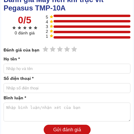
Sản phẩm được thiết kế với khung máy thép dày, vỏ bảo vệ chắc
Pegasus TMP-10A
chắn và các cụm linh kiện bố trí khoa học. Cấu trúc khép kín giúp
bảo vệ đầu nén, motor và hệ thống truyền động khỏi bụi bẩn hoặc
0/5
5
4
tác động từ môi trường làm việc.
3
2
0 đánh giá
1
1 sao
2 sao
3 sao
4 sao
5 sao
Đánh giá của bạn
Họ tên *
Số điện thoại *
Bình luận *
Gửi đánh giá