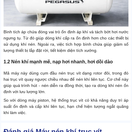
Bình tích áp chứa đóng vai trò ổn định áp khí và tách bớt hơi nước
ngưng tụ. Từ đó giúp dòng khí cấp ra ổn định hơn cho các thiết bị
sử dụng khí nén. Ngoài ra, việc tích hợp bình chứa giúp giảm số
lượng thiết bị lắp đặt rời, tiết kiệm diện tích xưởng.
1.2 Nén khí mạnh mẽ, nạp hơi nhanh, hơi dồi dào
Mã máy này dùng cụm đầu nén trục vít dạng rotor đôi, trong đó
hai trục vít quay ngược chiều nhau để nén khí liên tục. Cơ chế này
giúp quá trình hút - nén diễn ra đồng thời, tạo ra dòng khí nén ổn
định với lưu lượng lớn.
So với dòng máy piston, hệ thống trục vít có khả năng duy trì áp
suất ổn định và cấp khí liên tục, hạn chế hiện tượng ngắt quãng
khi làm việc.
1.3 Kết cấu bền chắc, vận hành ổn định lâu dài
Đánh giá Máy nén khí trục vít