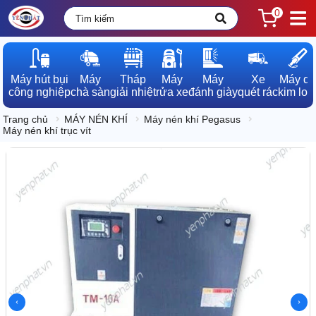
0
Máy hút bụi

Máy

Tháp

Máy

Máy

Xe

Máy dò

công nghiệp
chà sàn
giải nhiệt
rửa xe
đánh giày
quét rác
kim loạ
Trang chủ
MÁY NÉN KHÍ
Máy nén khí Pegasus
Máy nén khí trục vít