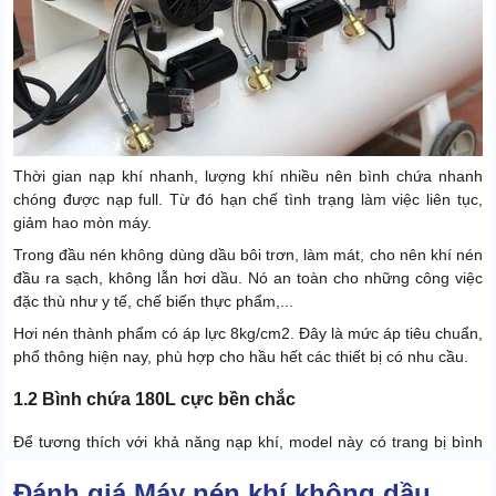
Thời gian nạp khí nhanh, lượng khí nhiều nên bình chứa nhanh
chóng được nạp full. Từ đó hạn chế tình trạng làm việc liên tục,
giảm hao mòn máy.
Trong đầu nén không dùng dầu bôi trơn, làm mát, cho nên khí nén
đầu ra sạch, không lẫn hơi dầu. Nó an toàn cho những công việc
đặc thù như y tế, chế biến thực phẩm,...
Hơi nén thành phẩm có áp lực 8kg/cm2. Đây là mức áp tiêu chuẩn,
phổ thông hiện nay, phù hợp cho hầu hết các thiết bị có nhu cầu.
1.2 Bình chứa 180L cực bền chắc
Để tương thích với khả năng nạp khí, model này có trang bị bình
chứa dung tích 180 lít. Chứa được nhiều khí, đảm bảo cấp đủ cho
Đánh giá Máy nén khí không dầu
nhiều thiết bị trong cùng 1 thời điểm.