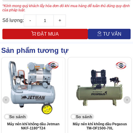
*Kính mong quý khách lấy hóa đơn đỏ khi mua hàng để tuân thủ đúng quy định
của pháp luật.
Số lượng:
-
+
ĐẶT MUA
TƯ VẤN
Sản phẩm tương tự
So sánh
So sánh
Máy nén khí không dầu Jetman
Máy nén khí không dầu Pegasus
NKF-1180*T24
TM-OF1500-70L