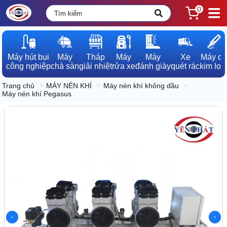
0
Máy hút bụi

Máy

Tháp

Máy

Máy

Xe

Máy dò

công nghiệp
chà sàn
giải nhiệt
rửa xe
đánh giày
quét rác
kim loạ
Trang chủ
MÁY NÉN KHÍ
Máy nén khí không dầu
Máy nén khí Pegasus