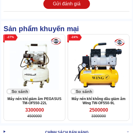
XEM
Máy nén khí không dầu giảm âm Pegasus TM-
Gửi đánh giá
THÊM:
OF750x3-120L
2. Lưu ý khi chạy máy nén khí không dầu
Sản phẩm khuyến mại
Pegasus TM- OF1100x3-180L
27
24
So sánh
So sánh
Máy nén khí giảm âm PEGASUS
Máy nén khí không dầu giảm âm
TM-OF550-22L
Wing TW-OF550-9L
3300000
2500000
4500000
3300000
CHÍNH SÁCH BÁN HÀNG