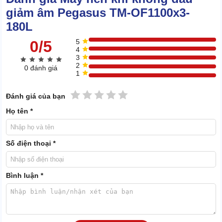
giảm âm Pegasus TM-OF1100x3-
180L
0/5
5
4
3
2
0 đánh giá
1
1 sao
2 sao
3 sao
4 sao
5 sao
Đánh giá của bạn
Họ tên *
Số điện thoại *
Bình luận *
Bộ phận này được làm bằng thép dày dặn, chịu được áp cao của
nguồn khí nén lớn. Lớp bên ngoài có sơn phủ tĩnh điện với đặc
tính kháng hóa, chống ăn mòn cực tốt.