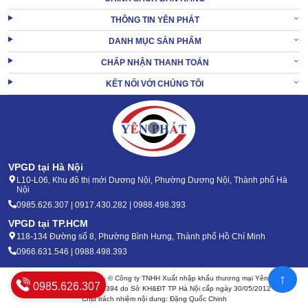
THÔNG TIN YÊN PHÁT
Nơi để máy phải khô thoáng, ít bụi bẩn, cách xa nguồn nhiệt
DANH MỤC SẢN PHẨM
cao.
CHẤP NHẬN THANH TOÁN
Không để máy tại phòng kín vì sẽ làm ảnh hưởng đến lưu
KẾT NỐI VỚI CHÚNG TÔI
lượng khí.
Chạy máy với mức áp lực khí định mức từ nhà sản xuất.
Thường xuyên mở van xả nước dưới đáy bình để loại bỏ
nước lẫn trong khí nén.
Nếu muốn di chuyển máy đi xa hay sửa chữa, cần xả hết khí
nén trong bình ra trước.
VPGD tại Hà Nội
Định kỳ kiểm tra, vệ sinh, bảo trì tổng thể máy nén khí.
L10-L06, Khu đô thị mới Dương Nội, Phường Dương Nội, Thành phố Hà
Nội
3. Yên Phát - địa chỉ bán máy nén khí không dầu
0985.626.307 | 0917.430.282 | 0988.498.393
Pegasus TM- OF1100x3-180L #1
VPGD tại TP.HCM
118-134 Đường số 8, Phường Bình Hưng, Thành phố Hồ Chí Minh
Tổng kho máy móc Yên Phát - Đơn vị hơn 13 năm chuyên bán
0966.631.546 | 0988.498.393
thiết bị công nghiệp. Đơn vị là địa chỉ cung ứng
máy khí nén
Pegasus
uy tín #1 hiện na
↑
Bản quyền 2020 - 2026 – © Công ty TNHH Xuất nhập khẩu thương mại Yên Phát
0985.626.307
Mã số thuế: 0105904394 do Sở KH&ĐT TP Hà Nội cấp ngày 30/05/2012
Chịu trách nhiệm nội dung: Đặng Quốc Chinh