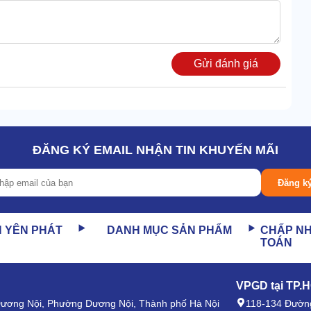
Gửi đánh giá
ó tính ứng dụng cao trong môi trường chuyên nghiệp. Cụ
 sản, phòng thí nghiệm, hầm mỏ,...
ĐĂNG KÝ EMAIL NHẬN TIN KHUYẾN MÃI
Đăng k
a siêu khủng, dung tích lên tới 500l. Lớn gấp 2-4 lần
N YÊN PHÁT
DANH MỤC SẢN PHẨM
CHẤP N
ụng ngay. Điều này vừa có lợi trong trường hợp cần gấp,
TOÁN
VPGD tại TP.
 Dương Nội, Phường Dương Nội, Thành phố Hà Nội
118-134 Đường