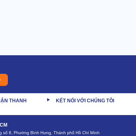
ý
HẬN THANH
KẾT NỐI VỚI CHÚNG TÔI
HCM
 số 8, Phường Bình Hưng, Thành phố Hồ Chí Minh