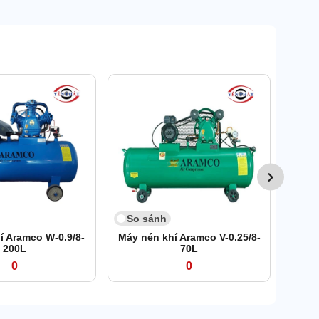
So 
Má
Pe
So sánh
í Aramco W-0.9/8-
Máy nén khí Aramco V-0.25/8-
200L
70L
0
0