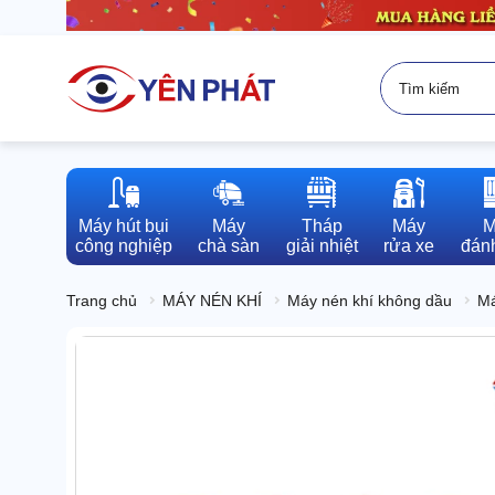
Máy hút bụi

Máy

Tháp

Máy

M
công nghiệp
chà sàn
giải nhiệt
rửa xe
đánh
Trang chủ
MÁY NÉN KHÍ
Máy nén khí không dầu
Má