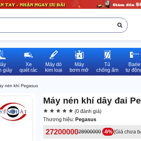
áy

Xe

Máy dò

Máy

Tủ

Barie

 giày
quét rác
kim loại
bơm mỡ
chống ẩm
tự độn
y nén khí Pegasus
Máy nén khí dây đai 
(0 đánh giá)
Thương hiệu:
Pegasus
27200000
28900000
-6%
(Giá chưa 