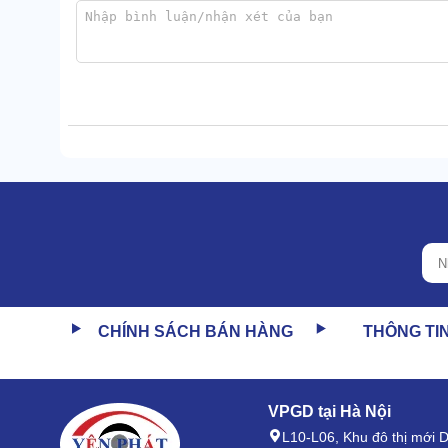
Nhờ tạo ra thành phẩm siêu sạch nên
máy nén khí
c
thể là tại các trung tâm y tế, nha khoa, đầm nuôi thủy
Dung tích lớn
Máy nén khí Pegasus TM-OF1100X4-500L có bình chứ
những thiết bị tầm trung.
CHÍNH SÁCH BÁN HÀNG
THÔNG TI
Bạn có thể lưu trữ, bảo quản 1/2m3 khí nén để sử d
vừa đặc biệt có ý nghĩa khi điện nguồn gặp trục trặc.
VPGD tại Hà Nội
L10-L06, Khu đô thị mới