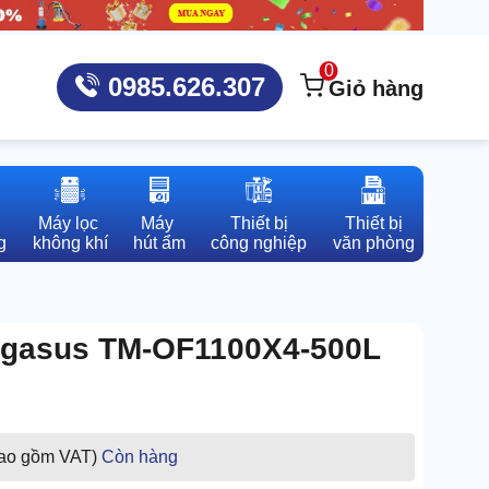
0
0985.626.307
Giỏ hàng
Máy lọc 

Máy 

Thiết bị

Thiết bị

g
không khí
hút ẩm
công nghiệp
văn phòng
Pegasus TM-OF1100X4-500L
bao gồm VAT)
Còn hàng