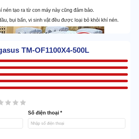
hí nén tạo ra từ con máy này cũng đảm bảo.
ầu, bụi bẩn, vi sinh vật đều được loại bỏ khỏi khí nén.
egasus TM-OF1100X4-500L
sao
2 sao
3 sao
4 sao
5 sao
Số điện thoại *