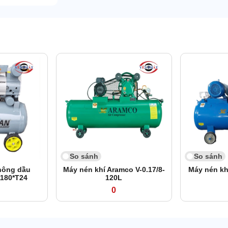
So sánh
So sánh
hông dầu
Máy nén khí Aramco V-0.17/8-
Máy nén kh
180*T24
120L
0