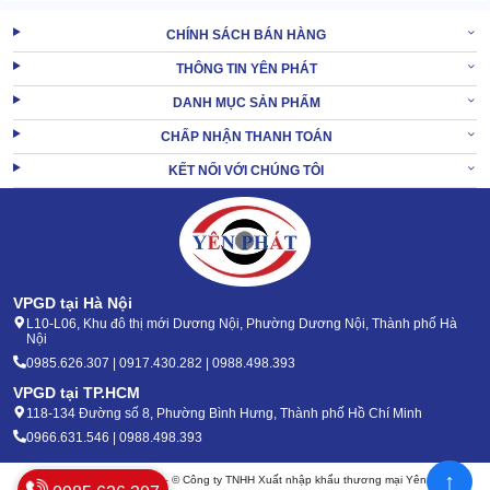
CHÍNH SÁCH BÁN HÀNG
THÔNG TIN YÊN PHÁT
DANH MỤC SẢN PHẨM
CHẤP NHẬN THANH TOÁN
KẾT NỐI VỚI CHÚNG TÔI
Sharp FP-J80EV-H tích hợp hệ thống đèn LED báo chất lượng
không khí theo màu sắc trực quan. Đây là tính năng quan trọng,
đặc biệt hữu ích với người mới sử dụng hoặc trẻ em trong gia
đình.
Màu
Mức độ chất lượng
VPGD tại Hà Nội
đèn
Hành động khuyến nghị
không khí
L10-L06, Khu đô thị mới Dương Nội, Phường Dương Nội, Thành phố Hà
báo
Nội
Xanh
Không khí sạch -
0985.626.307 | 0917.430.282 | 0988.498.393
Duy trì chế độ Auto hoặc Sleep
dương
PM2.5 thấp
VPGD tại TP.HCM
118-134 Đường số 8, Phường Bình Hưng, Thành phố Hồ Chí Minh
Không khí ô nhiễm -
Cam
Tăng tốc độ quạt, đóng cửa sổ
0966.631.546 | 0988.498.393
PM2.5 trung bình
Không khí ô nhiễm
Chuyển sang chế độ Turbo,
↑
Bản quyền 2020 - 2026 – © Công ty TNHH Xuất nhập khẩu thương mại Yên Phát
Đỏ