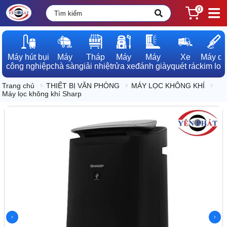
0
Máy hút bụi

Máy

Tháp

Máy

Máy

Xe

Máy dò

công nghiệp
chà sàn
giải nhiệt
rửa xe
đánh giày
quét rác
kim loạ
Trang chủ
THIẾT BỊ VĂN PHÒNG
MÁY LỌC KHÔNG KHÍ
Máy lọc không khí Sharp