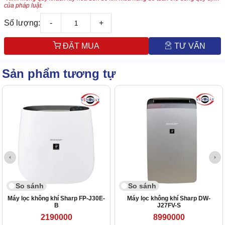
của pháp luật.
Số lượng:
-
+
ĐẶT MUA
TƯ VẤN
Sản phẩm tương tự
So sánh
So sánh
Máy lọc không khí Sharp FP-J30E-
Máy lọc không khí Sharp DW-
B
J27FV-S
2190000
8990000