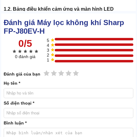
1.2. Bảng điều khiển cảm ứng và màn hình LED
Đánh giá Máy lọc không khí Sharp
FP-J80EV-H
0/5
5
4
3
2
0 đánh giá
1
1 sao
2 sao
3 sao
4 sao
5 sao
Đánh giá của bạn
Họ tên *
Số điện thoại *
Bình luận *
Bảng điều khiển nằm ở mặt trước phía trên máy, tích hợp các
phím cảm ứng điện dung phản hồi nhanh. Người dùng có thể thao