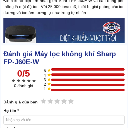
Điểm khác biệt lớn nhất giữa Sharp FP-J60E-W và các dòng phổ
thông là mật độ ion. Với 25.000 ion/cm3, thiết bị giải phóng các ion
dương và ion âm tương tự như trong tự nhiên.
Đánh giá Máy lọc không khí Sharp
FP-J60E-W
0/5
5
4
3
2
0 đánh giá
1
1 sao
2 sao
3 sao
4 sao
5 sao
Đánh giá của bạn
Họ tên *
Theo số liệu thực tế từ phòng thí nghiệm, nồng độ ion này giúp
tiêu diệt virus H5N1, nấm mốc và các tác nhân gây dị ứng nhanh