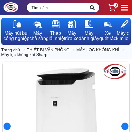
0
Máy hút bụi

Máy

Tháp

Máy

Máy

Xe

Máy dò

công nghiệp
chà sàn
giải nhiệt
rửa xe
đánh giày
quét rác
kim loạ
Trang chủ
THIẾT BỊ VĂN PHÒNG
MÁY LỌC KHÔNG KHÍ
Máy lọc không khí Sharp