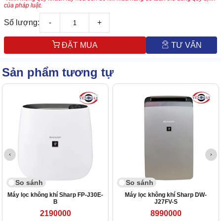
của pháp luật.
Số lượng:
-
+
ĐẶT MUA
TƯ VẤN
Sản phẩm tương tự
So sánh
So sánh
Máy lọc không khí Sharp FP-J30E-
Máy lọc không khí Sharp DW-
B
J27FV-S
2190000
8990000