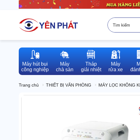
Máy hút bụi

Máy

Tháp

Máy

M
công nghiệp
chà sàn
giải nhiệt
rửa xe
đánh
Trang chủ
THIẾT BỊ VĂN PHÒNG
MÁY LỌC KHÔNG K