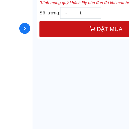
*Kính mong quý khách lấy hóa đơn đỏ khi mua hà
Số lượng:
-
+
ĐẶT MUA