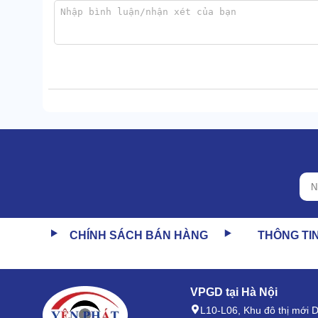
và thường tập trung ở các góc cạnh, gần sàn nhà nơi 
CHÍNH SÁCH BÁN HÀNG
THÔNG TI
VPGD tại Hà Nội
L10-L06, Khu đô thị mới