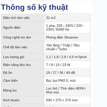
Thông số kỹ thuật
Diện tích làm việc
31 m2
1 pha, 220 - 240V / 220 -
Nguồn điện
230V, 50/60 Hz
Công nghệ ion âm
Phóng điện Streamer
Yên lặng / Thấp / Tiêu
Chế độ làm việc
chuẩn / Turbo
Lưu lượng gió
1,1 / 1,8 / 2,8 / 4,0 m³/phút
Điện năng tiêu thụ
7 / 9 / 13 / 23 W
Độ ồn
19 / 27 / 36 / 49 dB
Cảm biến
Bụi, bụi PM2.5, mùi
Lọc thô / Tĩnh điện HEPA /
Màng lọc
Khử mùi
Kích thước
500 × 270 × 270 mm