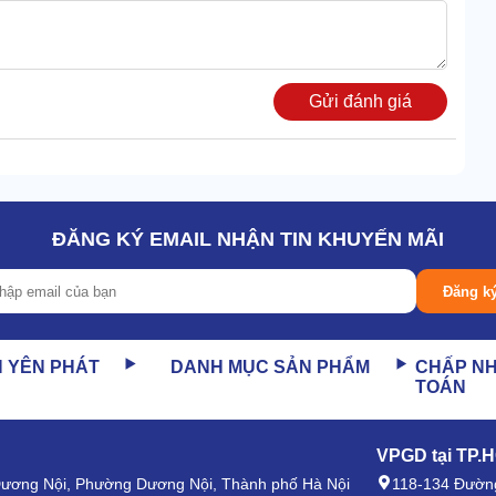
trọng lực giữ các hạt bụi nặng hơn.
Gửi đánh giá
ĐĂNG KÝ EMAIL NHẬN TIN KHUYẾN MÃI
Đăng k
N YÊN PHÁT
DANH MỤC SẢN PHẨM
CHẤP N
TOÁN
VPGD tại TP.
 Dương Nội, Phường Dương Nội, Thành phố Hà Nội
118-134 Đường