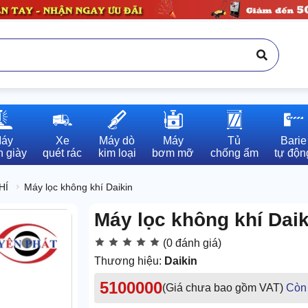
áy

Xe

Máy dò

Máy

Tủ

Barie

 giày
quét rác
kim loại
bơm mỡ
chống ẩm
tự độn
HÍ
Máy lọc không khí Daikin
Máy lọc không khí Da
(0 đánh giá)
Thương hiệu:
Daikin
5100000
(Giá chưa bao gồm VAT)
Còn