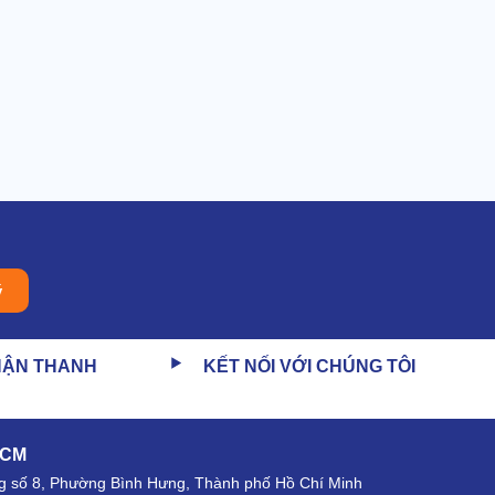
ý
HẬN THANH
KẾT NỐI VỚI CHÚNG TÔI
HCM
 số 8, Phường Bình Hưng, Thành phố Hồ Chí Minh