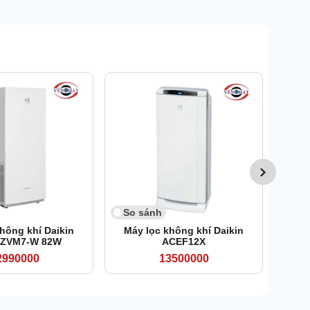
So 
Máy
So sánh
hông khí Daikin
Máy lọc không khí Daikin
ZVM7-W 82W
ACEF12X
2990000
13500000