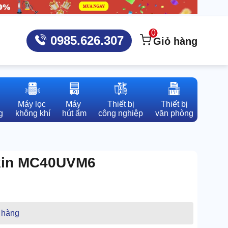
0
0985.626.307
Giỏ hàng
Máy lọc 

Máy 

Thiết bị

Thiết bị

g
không khí
hút ẩm
công nghiệp
văn phòng
ikin MC40UVM6
 hàng