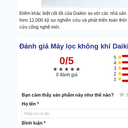
Điểm khác biệt cốt lõi của Daikin so với các nhà sả
hơn 12.000 kỹ sư nghiên cứu và phát triển toàn th
cứu công nghệ mới.
Công nghệ Streamer - nền tảng của dòng máy lọc MC
hóa plasma ở điện thế cao.
Đánh giá Máy lọc không khí Da
Triết lý phát triển sản phẩm của Daikin xoay quanh 3 
0/5
5
thiểu tác động môi trường.
4
Cam kết đạt mức trung hòa carbon vào năm 2050 bu
3
2
0 đánh giá
thụ điện nghiêm ngặt hơn so với thế hệ trước. MC40UV
1
ở chế độ Turbo - thấp hơn đáng kể so với nhiều đối t
1 
2. Tính năng cảm biến thông minh trê
Bạn cảm thấy sản phẩm này như thế nào?
Họ tên *
2.1. Hệ thống hút gió mạnh mẽ từ 3 hướng
MC40UVM6 sử dụng thiết kế hút gió từ 3 phía: phía 
Bình luận *
nhiên mà xuất phát từ nguyên lý vật lý lưu chất - k