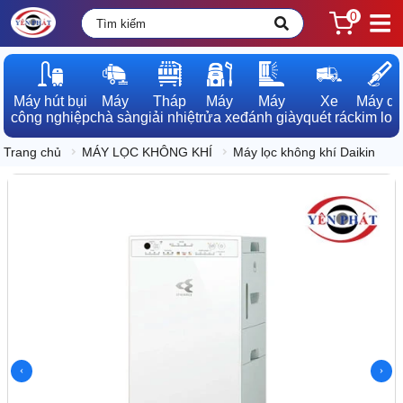
0
Máy hút bụi

Máy

Tháp

Máy

Máy

Xe

Máy dò

công nghiệp
chà sàn
giải nhiệt
rửa xe
đánh giày
quét rác
kim loạ
Trang chủ
MÁY LỌC KHÔNG KHÍ
Máy lọc không khí Daikin