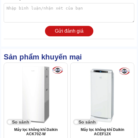
Gửi đánh giá
Sản phẩm khuyến mại
Đây là giải pháp cứu cánh cho những gia đình thường xuyên sử
dụng điều hòa hoặc trong thời tiết hanh khô của mùa đông miền
Bắc. Daikin MCK555AVMVW không chỉ lọc sạch bụi bẩn mà còn
tích hợp bình chứa nước để bù ẩm tự nhiên.
Khác với các loại máy phun sương tạo ra hạt nước lớn gây hại đồ
điện tử, công nghệ tạo ẩm của Daikin tạo ra các phân tử hơi nước
So sánh
So sánh
siêu nhỏ, giúp duy trì độ ẩm lý tưởng ở mức 40-60%.
Máy lọc không khí Daikin
Máy lọc không khí Daikin
ACK70Z-W
ACEF12X
Điều này giúp bảo vệ niêm mạc mũi, hạn chế khô da và các bệnh