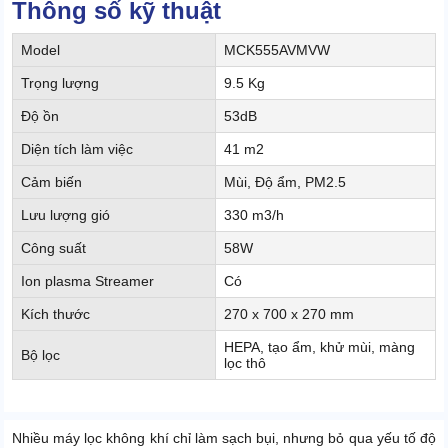
Thông số kỹ thuật
Model
MCK555AVMVW
Trọng lượng
9.5 Kg
Độ ồn
53dB
Diện tích làm việc
41 m2
Cảm biến
Mùi, Độ ẩm, PM2.5
Lưu lượng gió
330 m3/h
Công suất
58W
Ion plasma Streamer
Có
Kích thước
270 x 700 x 270 mm
HEPA, tạo ẩm, khử mùi, màng
Bộ lọc
lọc thô
Nhiều máy lọc không khí chỉ làm sạch bụi, nhưng bỏ qua yếu tố độ