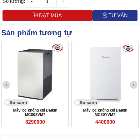
Số lượng:
-
+
ĐẶT MUA
TƯ VẤN
Sản phẩm tương tự
So sánh
So sánh
Máy lọc không khí Daikin
Máy lọc không khí Daikin
MC80ZVM7
MC30YVM7
8290000
4400000