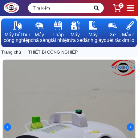
0
Máy hút bụi

Máy

Tháp

Máy

Máy

Xe

Máy dò

công nghiệp
chà sàn
giải nhiệt
rửa xe
đánh giày
quét rác
kim loạ
Trang chủ
THIẾT BỊ CÔNG NGHIỆP