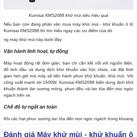
Kumisai KMS2088 khử mùi siêu hiệu quả
Nếu bạn còn đang phân vân mua máy khử mùi - khử khuẩn ô tô
Kumisai KMS2088 thì tìm hiểu ngay các ưu điểm của dò
ng máy khử mùi này dưới đây:
Vận hành linh hoạt, tự động
Máy hoạt động rất đơn giản, bạn chỉ cần kết nối với nguồn điện,
đổ tinh dầu và dung dịch khử khuẩn vào hộc chứa, cài đặt thời
gian hẹn giờ mà máy sẽ tiến hành phun khử khuẩn, khử mùi. Với
công xuất mạnh tới 1500W, Kumisai KMS2088 biến dung dịch khử
khuẩn thành làn sương mỏng, phun đều và lan tỏa đến mọi ngóc
ngách trên xe.
Chế độ tự ngắt an toàn
Khi các hạt phun sương lan tỏa đến mọi ngóc ngách trong khoang
xe và trở nên bão hòa thì máy sẽ tự động vào chế độ ngủ đông, tự
ngắt để không làm độ ẩm khoang xe quá cao khiến người dùng
Đánh giá Máy khử mùi - khử khuẩn ô