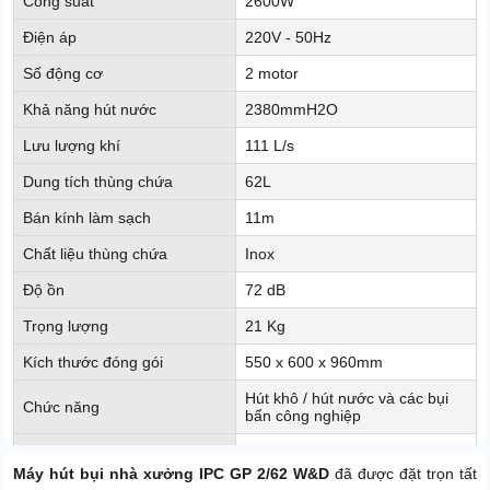
Công suất
2600W
Điện áp
220V - 50Hz
Số động cơ
2 motor
Khả năng hút nước
2380mmH2O
Lưu lượng khí
111 L/s
Dung tích thùng chứa
62L
Bán kính làm sạch
11m
Chất liệu thùng chứa
Inox
Độ ồn
72 dB
Trọng lượng
21 Kg
Kích thước đóng gói
550 x 600 x 960mm
Hút khô / hút nước và các bụi
Chức năng
bẩn công nghiệp
Xuất xứ
ITALY
Máy hút bụi nhà xưởng IPC GP 2/62 W&D
đã được đặt trọn tất