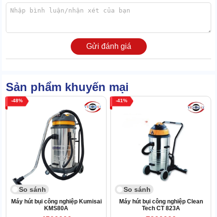
cho mối nối kín kẽ. Tháo, lắp nhanh chóng chỉ bằng vài thao tác,
không hề mất thời gian khi đổi chức năng.
XEM THÊM:
Máy hút bụi IPC nhà xưởng GS 1/33 HEPA
Gửi đánh giá
2/ Cần lưu ý gì khi sử dụng máy hút bụi khô,
nước IPC GP 2/62 W&D
Sản phẩm khuyến mại
48
41
So sánh
So sánh
Máy hút bụi công nghiệp Kumisai
Máy hút bụi công nghiệp Clean
KMS80A
Tech CT 823A