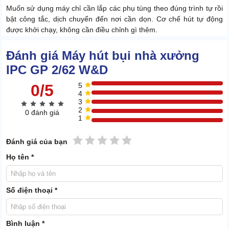
Muốn sử dụng máy chỉ cần lắp các phụ tùng theo đúng trình tự rồi
bật công tắc, dịch chuyển đến nơi cần dọn. Cơ chế hút tự động
được khởi chạy, không cần điều chỉnh gì thêm.
Đánh giá Máy hút bụi nhà xưởng
IPC GP 2/62 W&D
0/5
5
4
3
2
0 đánh giá
1
1 sao
2 sao
3 sao
4 sao
5 sao
Đánh giá của bạn
Họ tên *
Số điện thoại *
Bình luận *
Phụ tùng đều do chính IPC sản xuất và lắp ghép hoàn thiện nên