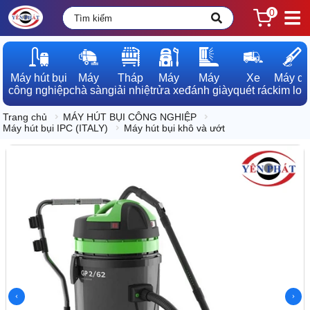
0
Máy hút bụi

Máy

Tháp

Máy

Máy

Xe

Máy dò

công nghiệp
chà sàn
giải nhiệt
rửa xe
đánh giày
quét rác
kim loạ
Trang chủ
MÁY HÚT BỤI CÔNG NGHIỆP
Máy hút bụi IPC (ITALY)
Máy hút bụi khô và ướt