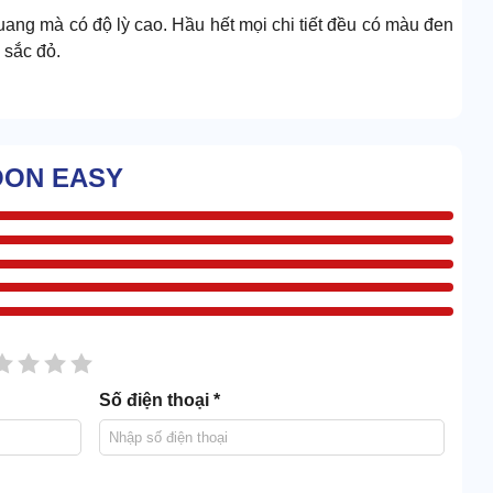
ng mà có độ lỳ cao. Hầu hết mọi chi tiết đều có màu đen
 sắc đỏ.
h là đồng, hợp kim chống gỉ và nhựa ABS.
HOON EASY
sao
2 sao
3 sao
4 sao
5 sao
Số điện thoại *