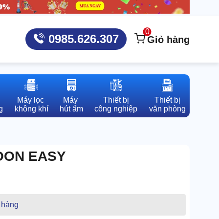
0
0985.626.307
Giỏ hàng
Máy lọc 

Máy 

Thiết bị

Thiết bị

g
không khí
hút ẩm
công nghiệp
văn phòng
HOON EASY
 hàng