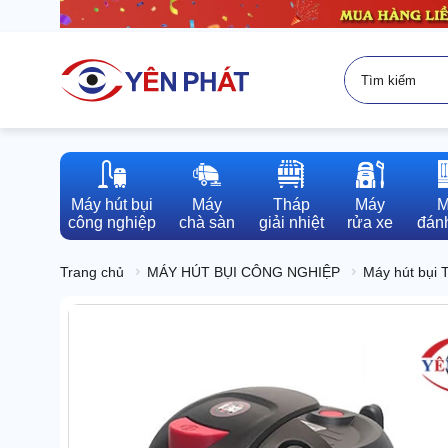
Máy hút bụi

Máy

Tháp

Máy

M
công nghiệp
chà sàn
giải nhiệt
rửa xe
đánh
Trang chủ
MÁY HÚT BỤI CÔNG NGHIỆP
Máy hút bụi 