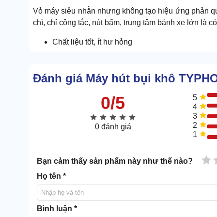
Vỏ máy siêu nhẵn nhưng không tạo hiệu ứng phản qua
chì, chỉ công tắc, nút bấm, trung tâm bánh xe lớn là có
Chất liệu tốt, ít hư hỏng
Máy hút bụi TYPHOON
được làm từ 3 chất liệu chín
Đánh giá Máy hút bụi khô TYP
0/5
5
4
3
2
0 đánh giá
1
1 
Bạn cảm thấy sản phẩm này như thế nào?
Họ tên *
Bình luận *