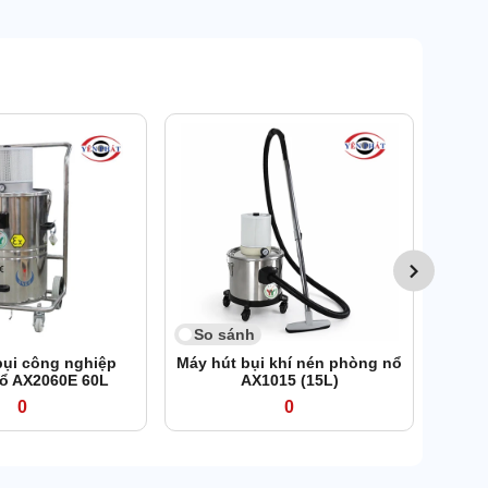
So 
M
Supa
So sánh
bụi công nghiệp
Máy hút bụi khí nén phòng nổ
ổ AX2060E 60L
AX1015 (15L)
0
0