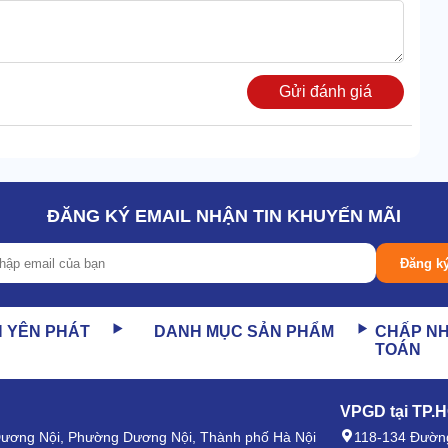
Gửi đánh giá
ĐĂNG KÝ EMAIL NHẬN TIN KHUYẾN MÃI
Đăng k
 nhưng đều chịu lực giỏi, không nhiễm ẩm, dùng bền.
có nhiều rủi ro, thiết bị vẫn chạy khỏe.
N YÊN PHÁT
DANH MỤC SẢN PHẨM
CHẤP N
TOÁN
ối có khe hở cực nhỏ. Gắn thêm phụ kiện để ngăn chặn sự
VPGD tại TP.
 Dương Nội, Phường Dương Nội, Thành phố Hà Nội
118-134 Đường