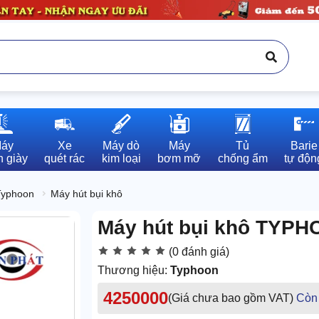
áy

Xe

Máy dò

Máy

Tủ

Barie

 giày
quét rác
kim loại
bơm mỡ
chống ẩm
tự độn
Typhoon
Máy hút bụi khô
Máy hút bụi khô TYP
(0 đánh giá)
Thương hiệu:
Typhoon
4250000
(Giá chưa bao gồm VAT)
Còn