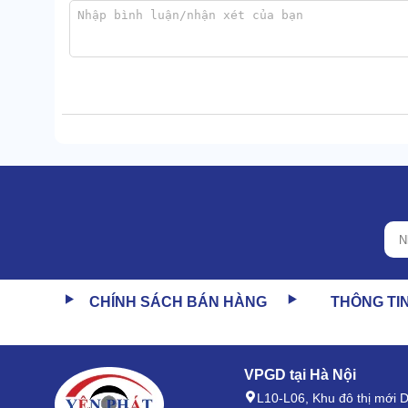
Những thành phần này có bản chất hóa học khác nhau
Dù bạn sử dụng máy lặp lại hằng ngày, làm việc ở nơi 
CHÍNH SÁCH BÁN HÀNG
THÔNG TI
Dùng an toàn, dễ vận hành
Lớp vỏ ngoài của máy ghép nối siêu khít, các mối n
VPGD tại Hà Nội
xâm nhập ẩm.
L10-L06, Khu đô thị mới