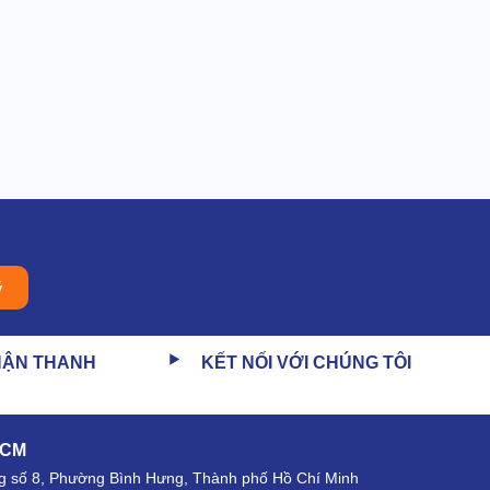
ý
HẬN THANH
KẾT NỐI VỚI CHÚNG TÔI
HCM
 số 8, Phường Bình Hưng, Thành phố Hồ Chí Minh