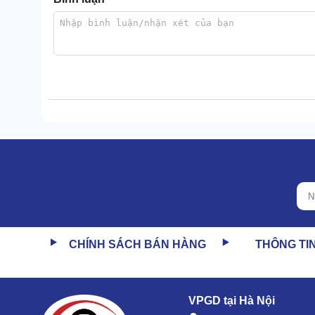
Hoạt động êm, không gây phiền nhiễu
Máy chạy êm đến khó tin, ngay cả khi vận hành tron
từ thiết bị.
Đây cũng chính là lợi thế, giúp máy đáp ứng tốt tiêu
CHÍNH SÁCH BÁN HÀNG
THÔNG TI
VPGD tại Hà Nội