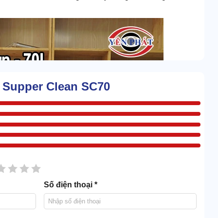
 Supper Clean SC70
sao
2 sao
3 sao
4 sao
5 sao
Số điện thoại *