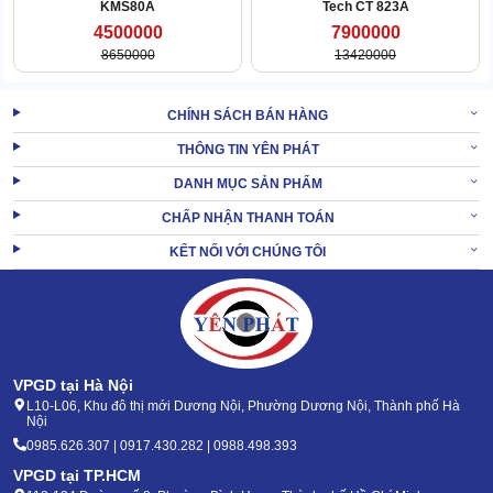
KMS80A
Tech CT 823A
4500000
7900000
Để
Máy hút bụi công nghiệp Palada
vận hành đúng cách và
8650000
13420000
phát huy tối đa khả năng làm sạch, bạn hãy sử dụng theo 6 bước
sau:
CHÍNH SÁCH BÁN HÀNG
THÔNG TIN YÊN PHÁT
DANH MỤC SẢN PHẨM
CHẤP NHẬN THANH TOÁN
KẾT NỐI VỚI CHÚNG TÔI
VPGD tại Hà Nội
L10-L06, Khu đô thị mới Dương Nội, Phường Dương Nội, Thành phố Hà
Nội
0985.626.307 | 0917.430.282 | 0988.498.393
VPGD tại TP.HCM