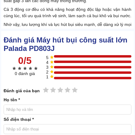
suất gấp 3 lần các dòng máy thông thường.
Cả 3 động cơ đều có khả năng hoạt động độc lập hoặc vận hành
cùng lúc, tối ưu quá trình vệ sinh, làm sạch cả bụi khô và bụi nước.
Nhờ vậy, lưu lượng khí và lực hút bụi siêu mạnh, dễ dàng xử lý mọi
bụi bẩn, giấy rác công nghiệp.
Đánh giá Máy hút bụi công suất lớn
1.3. Công suất cực khủng, hút bụi nhanh
Palada PD803J
Tổng công suất vận hành lên đến 4500W, cho khả năng làm sạch
0/5
5
bụi bẩn cực nhanh. Giúp tối ưu công sức, nhân công, thời gian dọn
4
dẹp.
3
2
0 đánh giá
Đầu hút và phụ kiện đi kèm đa dạng, bao gồm đầu hút bụi, hút
1
nước, hút góc, đầu chổi tròn,... Thay đổi đầu hút linh hoạt để tiếp
cận mọi ngóc ngách, khe nhỏ.
1 sao
2 sao
3 sao
4 sao
5 sao
Đánh giá của bạn
1.4. Dung tích lớn, khóa chốt an toàn
Họ tên *
Số điện thoại *