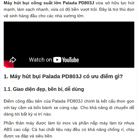
1 đầu chổi tròn
Máy hút bụi công suất lớn Palada PD803J
vừa sở hữu lực hút
mạnh, làm sạch nhanh, vừa có độ bền vượt trội. Đây là trợ thủ dọn
Hút khô / hút nước và các bụi
Chức năng
vệ sinh hàng đầu cho các nhà xưởng lớn.
bẩn công nghiệp
Xuất xứ
Chính hãng
Lưu lượng khí
400 L/s
1. Máy hút bụi Palada PD803J có ưu điểm gì?
1.1. Giao diện đẹp, bền bỉ, dễ dùng
Điểm cộng đầu tiên của Palada PD803J chính là kết cấu thon gọn
với tay cầm và bốn bánh xe cứng cáp. Cho khả năng di chuyển dễ
dàng tới bất kỳ vị trí nào.
Phần thân máy được làm từ inox và phần nắp máy làm từ nhựa
ABS cao cấp. Cả hai chất liệu này đều có khả năng chống rỉ, chịu
được va đập và siêu bền.