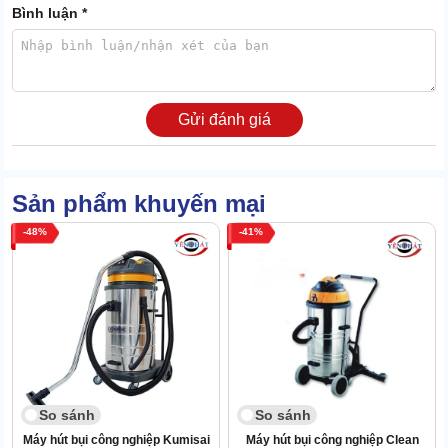
Bình luận *
Gửi đánh giá
Sản phẩm khuyến mại
48
41
Thùng chứa rác siêu lớn, dung tích lên tới 80 lít. Đáp ứng tần suất
hoạt động liên tục, sức chứa lớn mà không cần đổ rác.
Nhờ dung tích và công suất vượt trội, thiết bị được sử dụng nhiều
trong các khu vực quy mô lớn như: trung tâm thương mại, xưởng
sản xuất, khu chung cư,...
2. Hướng dẫn sử dụng máy hút bụi Palada
So sánh
So sánh
PD803J
Máy hút bụi công nghiệp Kumisai
Máy hút bụi công nghiệp Clean