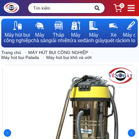
0
Máy hút bụi

Máy

Tháp

Máy

Máy

Xe

Máy dò

công nghiệp
chà sàn
giải nhiệt
rửa xe
đánh giày
quét rác
kim loạ
Trang chủ
MÁY HÚT BỤI CÔNG NGHIỆP
Máy hút bụi Palada
Máy hút bụi khô và ướt