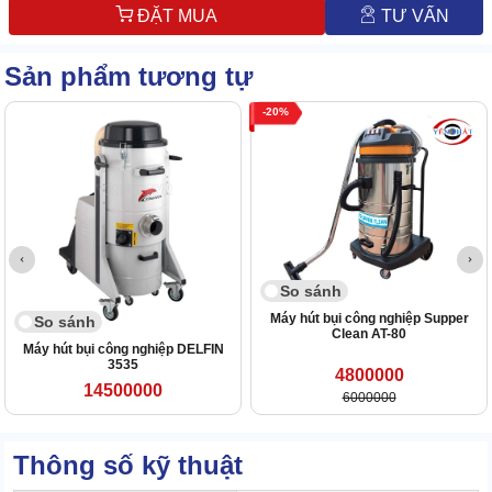
ĐẶT MUA
TƯ VẤN
Sản phẩm tương tự
20
So sánh
Máy hút bụi công nghiệp Supper
So sánh
Clean AT-80
Máy hút bụi công nghiệp DELFIN
3535
4800000
14500000
6000000
Thông số kỹ thuật