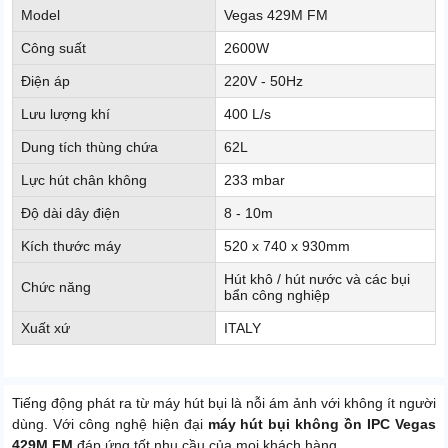
Model
Vegas 429M FM
Công suất
2600W
Điện áp
220V - 50Hz
Lưu lượng khí
400 L/s
Dung tích thùng chứa
62L
Lực hút chân không
233 mbar
Độ dài dây điện
8 - 10m
Kích thước máy
520 x 740 x 930mm
Hút khô / hút nước và các bụi
Chức năng
bẩn công nghiệp
Xuất xứ
ITALY
Tiếng động phát ra từ máy hút bụi là nỗi ám ảnh với không ít người
dùng. Với công nghệ hiện đại
máy hút bụi không ồn IPC Vegas
429M FM
đáp ứng tốt nhu cầu của mọi khách hàng.