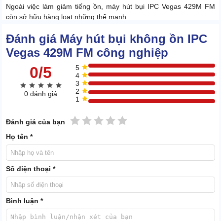
Ngoài việc làm giảm tiếng ồn, máy hút bụi IPC Vegas 429M FM
còn sở hữu hàng loạt những thế mạnh.
2.1. Động cơ quạt khoẻ khoắn
Đánh giá Máy hút bụi không ồn IPC
Vegas 429M FM công nghiệp
0/5
5
4
3
2
0 đánh giá
1
1 sao
2 sao
3 sao
4 sao
5 sao
Đánh giá của bạn
Họ tên *
Số điện thoại *
Bình luận *