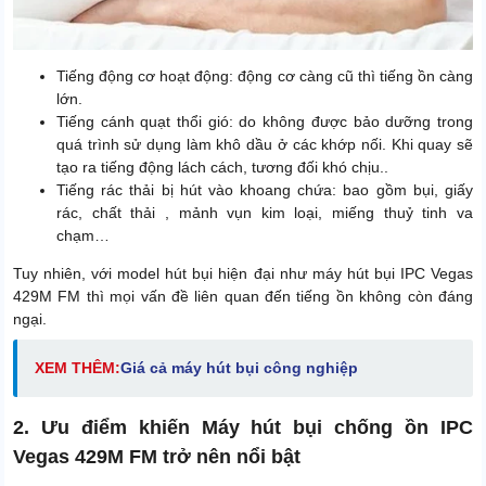
Tiếng động cơ hoạt động: động cơ càng cũ thì tiếng ồn càng
lớn.
Tiếng cánh quạt thổi gió: do không được bảo dưỡng trong
quá trình sử dụng làm khô dầu ở các khớp nối. Khi quay sẽ
tạo ra tiếng động lách cách, tương đối khó chịu..
Tiếng rác thải bị hút vào khoang chứa: bao gồm bụi, giấy
rác, chất thải , mảnh vụn kim loại, miếng thuỷ tinh va
chạm…
Tuy nhiên, với model hút bụi hiện đại như máy hút bụi IPC Vegas
429M FM thì mọi vấn đề liên quan đến tiếng ồn không còn đáng
ngại.
XEM THÊM:
Giá cả máy hút bụi công nghiệp
2. Ưu điểm khiến Máy hút bụi chống ồn IPC
Vegas 429M FM trở nên nổi bật