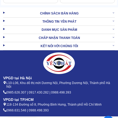
CHÍNH SÁCH BÁN HÀNG
THÔNG TIN YÊN PHÁT
DANH MỤC SẢN PHẨM
CHẤP NHẬN THANH TOÁN
KẾT NỐI VỚI CHÚNG TÔI
Màu sắc chủ đạo của máy là đen, điểm nhấn xanh lá phân cách
giữa đầu máy và thân máy.
2.3. Bộ phụ kiện đi kèm làm tăng hiệu suất làm sạch
Phụ kiện kiện đi kèm máy là bộ đầu hút, bao gồm: chổi hút, bàn
VPGD tại Hà Nội
hút ướt, bàn hút khô, đầu hút dẹt,... Mỗi loại sẽ được dùng riêng
L10-L06, Khu đô thị mới Dương Nội, Phường Dương Nội, Thành phố Hà
Nội
với từng bề mặt, vị trí hay chất thải khác nhau.
0985.626.307 | 0917.430.282 | 0988.498.393
VPGD tại TP.HCM
118-134 Đường số 8, Phường Bình Hưng, Thành phố Hồ Chí Minh
0966.631.546 | 0988.498.393