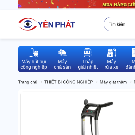
Máy hút bụi

Máy

Tháp

Máy

M
công nghiệp
chà sàn
giải nhiệt
rửa xe
đánh
Trang chủ
THIẾT BỊ CÔNG NGHIỆP
Máy giặt thảm