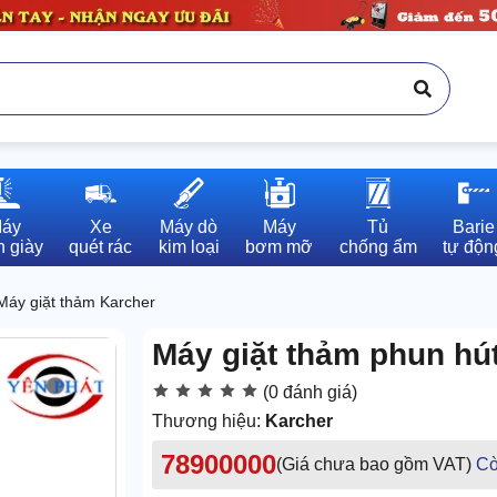
áy

Xe

Máy dò

Máy

Tủ

Barie

 giày
quét rác
kim loại
bơm mỡ
chống ẩm
tự độn
Máy giặt thảm Karcher
Máy giặt thảm phun hú
(0 đánh giá)
Thương hiệu:
Karcher
78900000
(Giá chưa bao gồm VAT)
Cò