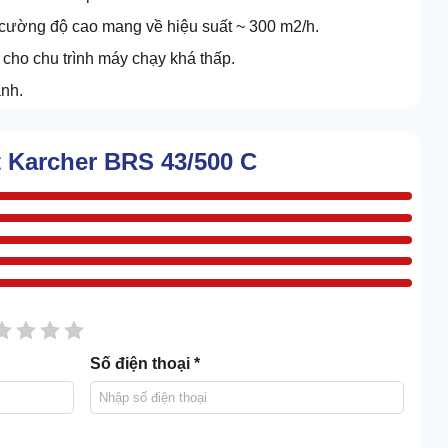
, cường độ cao mang về hiệu suất ~ 300 m2/h.
ả cho chu trình máy chạy khá thấp.
ành.
 Karcher BRS 43/500 C
sao
2 sao
3 sao
4 sao
5 sao
Số điện thoại *