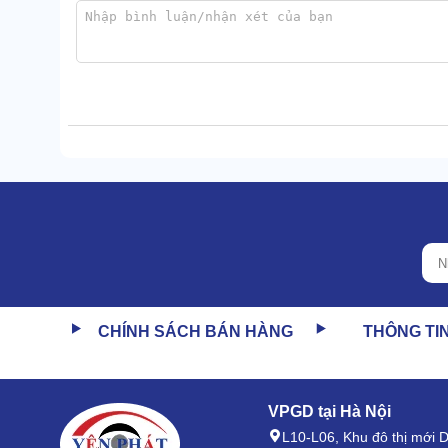
1.3 Bộ đôi bình chứa nước sạch/bẩn tiện lợi
Thay vì chỉ dùng 1 bình đựng chung cho cả nước sạch 
Hóa chất pha tự động trong bình nước sạch cực kỳ tiệ
Vì tách biệt riêng nên bình hóa chất được giữ sạch từ
CHÍNH SÁCH BÁN HÀNG
THÔNG TI
Điều này hiển nhiên cũng góp phần mang về hiệu quả
VPGD tại Hà Nội
L10-L06, Khu đô thị mới