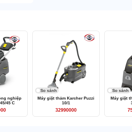
So sánh
So sánh
ông nghiệp
Máy giặt thảm Karcher Puzzi
Máy giặt 
45/45 C
10/1
000
32990000
7