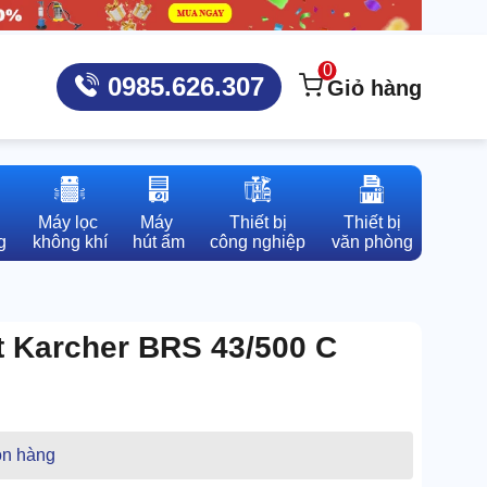
0
0985.626.307
Giỏ hàng
Máy lọc 

Máy 

Thiết bị

Thiết bị

g
không khí
hút ẩm
công nghiệp
văn phòng
t Karcher BRS 43/500 C
n hàng