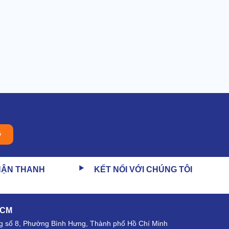
ý
HẬN THANH
KẾT NỐI VỚI CHÚNG TÔI
HCM
 số 8, Phường Bình Hưng, Thành phố Hồ Chí Minh