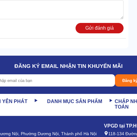
Gửi đánh giá
ĐĂNG KÝ EMAIL NHẬN TIN KHUYẾN MÃI
Đăng k
& bẩn, model này được trang bị 2 bình riêng biệt.
n lợi, không cần chuẩn bị trước mỗi lần dùng.
 đầu đến cuối chu trình.
N YÊN PHÁT
DANH MỤC SẢN PHẨM
CHẤP N
TOÁN
 làm sạch ổn định & chất lượng cho em máy này.
VPGD tại TP.
 Dương Nội, Phường Dương Nội, Thành phố Hà Nội
118-134 Đường